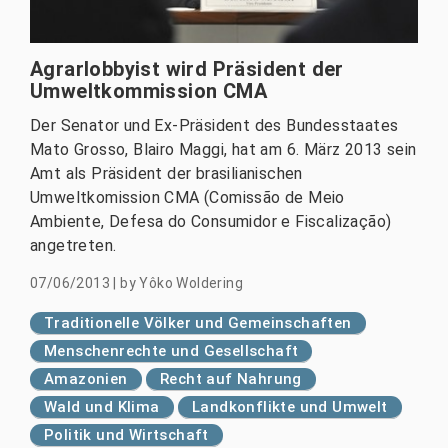
Agrarlobbyist wird Präsident der
Umweltkommission CMA
Der Senator und Ex-Präsident des Bundesstaates
Mato Grosso, Blairo Maggi, hat am 6. März 2013 sein
Amt als Präsident der brasilianischen
Umweltkomission CMA (Comissão de Meio
Ambiente, Defesa do Consumidor e Fiscalização)
angetreten.
07/06/2013
|
by
Yôko Woldering
Traditionelle Völker und Gemeinschaften
Menschenrechte und Gesellschaft
Amazonien
Recht auf Nahrung
Wald und Klima
Landkonflikte und Umwelt
Politik und Wirtschaft