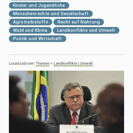
Kinder und Jugendliche
Menschenrechte und Gesellschaft
Agrotreibstoffe
Recht auf Nahrung
Wald und Klima
Landkonflikte und Umwelt
Politik und Wirtschaft
Localizado em
Themen
>
Landkonflikte | Umwelt