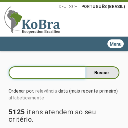
DEUTSCH
PORTUGUÊS (BRASIL)
Toggle n
Ordenar por
:
relevância
data (mais recente primeiro)
alfabeticamente
5125
itens atendem ao seu
critério.