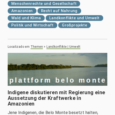
Menschenrechte und Gesellschaft
Amazonien
Recht auf Nahrung
Wald und Klima
Landkonflikte und Umwelt
Politik und Wirtschaft
Großprojekte
Localizado em
Themen
>
Landkonflikte | Umwelt
Indigene diskutieren mit Regierung eine
Aussetzung der Kraftwerke in
Amazonien
Jene Indigenen, die Belo Monte besetzt halten,