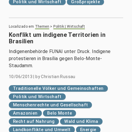
Politik und Wirtschaft
Großprojekte
Localizado em
Themen
>
Politik | Wirtschaft
Konflikt um indigene Territorien in
Brasilien
Indigenenbehörde FUNAI unter Druck. Indigene
protestieren in Brasília gegen Belo-Monte-
Staudamm.
10/06/2013
|
by
Christian Russau
Traditionelle Völker und Gemeinschaften
Politik und Wirtschaft
Menschenrechte und Gesellschaft
Amazonien
Belo Monte
Recht auf Nahrung
Wald und Klima
Landkonflikte und Umwelt
Energie