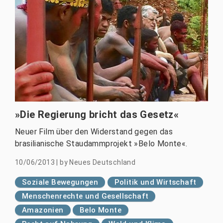
»Die Regierung bricht das Gesetz«
Neuer Film über den Widerstand gegen das
brasilianische Staudammprojekt »Belo Monte«.
10/06/2013
|
by
Neues Deutschland
Soziale Bewegungen
Politik und Wirtschaft
Menschenrechte und Gesellschaft
Amazonien
Belo Monte