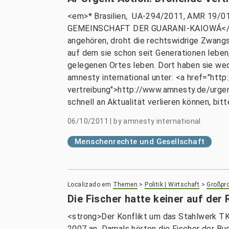
<em>* Brasilien, UA-294/2011, AMR 19/
GEMEINSCHAFT DER GUARANI-KAIOWÁ</strong
angehören, droht die rechtswidrige Zwan
auf dem sie schon seit Generationen leben
gelegenen Ortes leben. Dort haben sie wed
amnesty international unter: <a href="ht
vertreibung">http://www.amnesty.de/urgen
schnell an Aktualität verlieren können, b
06/10/2011
|
by
amnesty international
Menschenrechte und Gesellschaft
Localizado em
Themen
>
Politik | Wirtschaft
>
Großpro
Die Fischer hatte keiner auf der
<strong>Der Konflikt um das Stahlwerk TK
2007 an. Damals hörten die Fischer der Bu