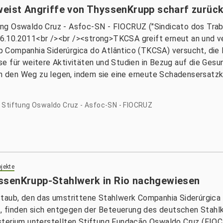
weist Angriffe von ThyssenKrupp scharf zurüc
ng Oswaldo Cruz - Asfoc-SN - FIOCRUZ ("Sindicato dos Tra
.10.2011<br /><br /><strong>TKCSA greift erneut an und ver
 Companhia Siderúrgica do Atlântico (TKCSA) versucht, die 
e für weitere Aktivitäten und Studien in Bezug auf die Gesu
 in den Weg zu legen, indem sie eine erneute Schadensersatz
 Stiftung Oswaldo Cruz - Asfoc-SN - FIOCRUZ
jekte
ssenKrupp-Stahlwerk in Rio nachgewiesen
Staub, den das umstrittene Stahlwerk Companhia Siderúrgic
rt, finden sich entgegen der Beteuerung des deutschen Stahl
sterium unterstellten Stiftung Fundação Oswaldo Cruz (FIO