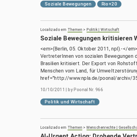
Soziale Bewegungen
Rio+20
Localizado em
Themen
>
Politik | Wirtschaft
Soziale Bewegungen kritisieren
<em>(Berlin, 05. Oktober 2011, npl).-</em
VertreterInnen von sozialen Bewegungen d
Brasilien kritisiert. Der Export von Rohst
Menschen vom Land, für Umweltzerstörung 
href="http://www.npla.de/poonal/archiv/
10/10/2011
|
by
Poonal Nr. 966
Politik und Wirtschaft
Localizado em
Themen
>
Menschenrechte | Gesellsch
AI-Urgent Action: Drohende Vert