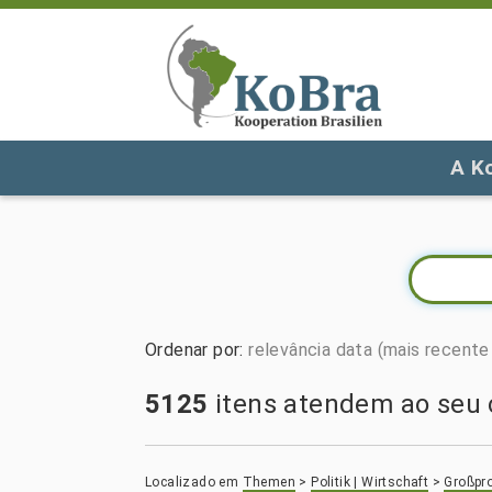
A K
Ordenar por
:
relevância
data (mais recente 
5125
itens atendem ao seu c
Localizado em
Themen
>
Politik | Wirtschaft
>
Großpro