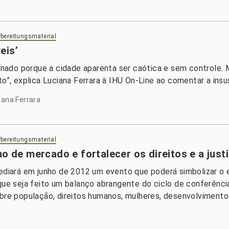
bereitungsmaterial
eis’
ado porque a cidade aparenta ser caótica e sem controle. 
o”, explica Luciana Ferrara à IHU On-Line ao comentar a insus
iana Ferrara
bereitungsmaterial
mo de mercado e fortalecer os direitos e a just
sediará em junho de 2012 um evento que poderá simbolizar o 
 que seja feito um balanço abrangente do ciclo de conferênci
obre população, direitos humanos, mulheres, desenvolvimento 