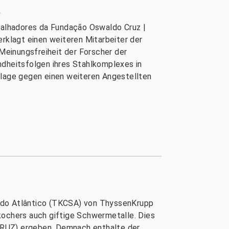
k
balhadores da Fundação Oswaldo Cruz |
klagt einen weiteren Mitarbeiter der
Meinungsfreiheit der Forscher der
ndheitsfolgen ihres Stahlkomplexes in
klage gegen einen weiteren Angestellten
a do Atlântico (TKCSA) von ThyssenKrupp
kochers auch giftige Schwermetalle. Dies
CRUZ) ergeben. Demnach enthalte der