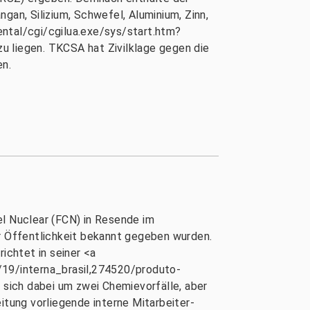
gan, Silizium, Schwefel, Aluminium, Zinn,
ental/cgi/cgilua.exe/sys/start.htm?
u liegen. TKCSA hat Zivilklage gegen die
en.
el Nuclear (FCN) in Resende im
er Öffentlichkeit bekannt gegeben wurden.
ichtet in seiner <a
/19/interna_brasil,274520/produto-
sich dabei um zwei Chemievorfälle, aber
itung vorliegende interne Mitarbeiter-