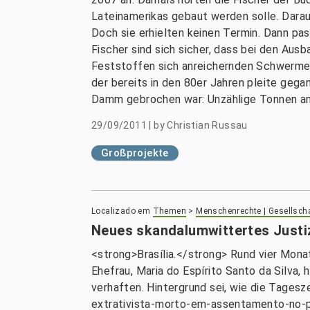
Lateinamerikas gebaut werden solle. Darau
Doch sie erhielten keinen Termin. Dann pas
Fischer sind sich sicher, dass bei den Au
Feststoffen sich anreichernden Schwerme
der bereits in den 80er Jahren pleite gega
Damm gebrochen war: Unzählige Tonnen an S
29/09/2011
|
by
Christian Russau
Großprojekte
Localizado em
Themen
>
Menschenrechte | Gesellsch
Neues skandalumwittertes Justi
<strong>Brasília.</strong> Rund vier Mona
Ehefrau, Maria do Espírito Santo da Silva,
verhaften. Hintergrund sei, wie die Tages
extrativista-morto-em-assentamento-no-p