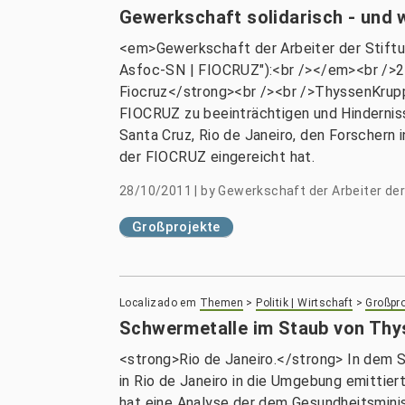
Gewerkschaft solidarisch - und 
<em>Gewerkschaft der Arbeiter der Stiftu
Asfoc-SN | FIOCRUZ"):<br /></em><br />26
Fiocruz</strong><br /><br />ThyssenKrupp
FIOCRUZ zu beeinträchtigen und Hinderniss
Santa Cruz, Rio de Janeiro, den Forschern
der FIOCRUZ eingereicht hat.
28/10/2011
|
by
Gewerkschaft der Arbeiter der
Großprojekte
Localizado em
Themen
>
Politik | Wirtschaft
>
Großpro
Schwermetalle im Staub von Thy
<strong>Rio de Janeiro.</strong> In dem 
in Rio de Janeiro in die Umgebung emittie
hat eine Analyse der dem Gesundheitsmini