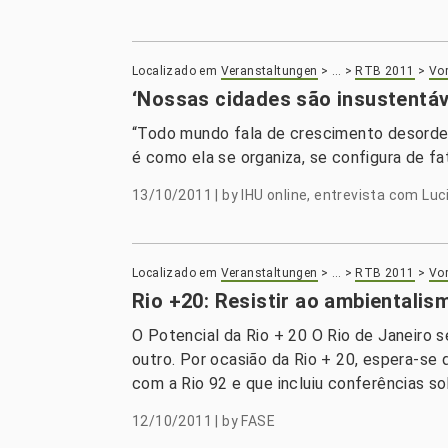
Localizado em
Veranstaltungen
>
…
>
RTB 2011
>
Vor
‘Nossas cidades são insustentáv
“Todo mundo fala de crescimento desorden
é como ela se organiza, se configura de fat
13/10/2011
|
by
IHU online, entrevista com Luc
Localizado em
Veranstaltungen
>
…
>
RTB 2011
>
Vor
Rio +20: Resistir ao ambientalis
O Potencial da Rio + 20 O Rio de Janeiro 
outro. Por ocasião da Rio + 20, espera-se
com a Rio 92 e que incluiu conferências s
12/10/2011
|
by
FASE