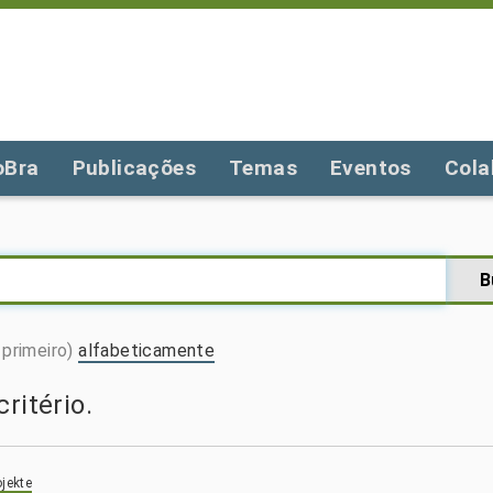
oBra
Publicações
Temas
Eventos
Cola
primeiro)
alfabeticamente
ritério.
jekte