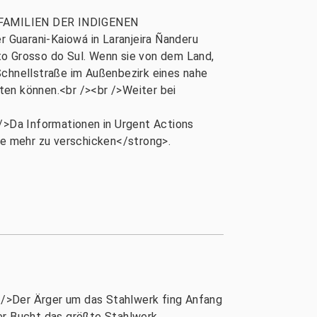
5 FAMILIEN DER INDIGENEN
uarani-Kaiowá in Laranjeira Ñanderu
o Grosso do Sul. Wenn sie von dem Land,
Schnellstraße im Außenbezirk eines nahe
ten können.<br /><br />Weiter bei
>Da Informationen in Urgent Actions
le mehr zu verschicken</strong>.
 />Der Ärger um das Stahlwerk fing Anfang
rer Bucht das größte Stahlwerk