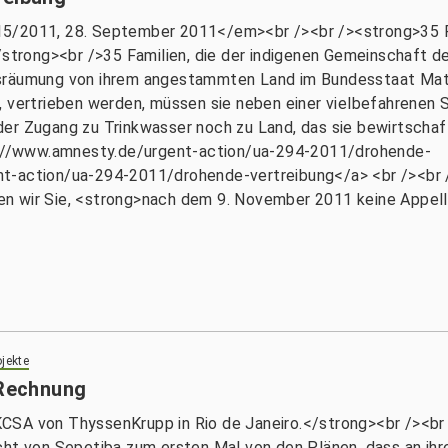
015/2011, 28. September 2011</em><br /><br /><strong>3
><br />35 Familien, die der indigenen Gemeinschaft der G
gsräumung von ihrem angestammten Land im Bundesstaat Mat
, vertrieben werden, müssen sie neben einer vielbefahrenen 
er Zugang zu Trinkwasser noch zu Land, das sie bewirtschaf
tp://www.amnesty.de/urgent-action/ua-294-2011/drohende-
t-action/ua-294-2011/drohende-vertreibung</a> <br /><br /
itten wir Sie, <strong>nach dem 9. November 2011 keine Appel
jekte
 Rechnung
CSA von ThyssenKrupp in Rio de Janeiro.</strong><br /><br
cht von Sepetiba zum ersten Mal von den Plänen, dass an ih