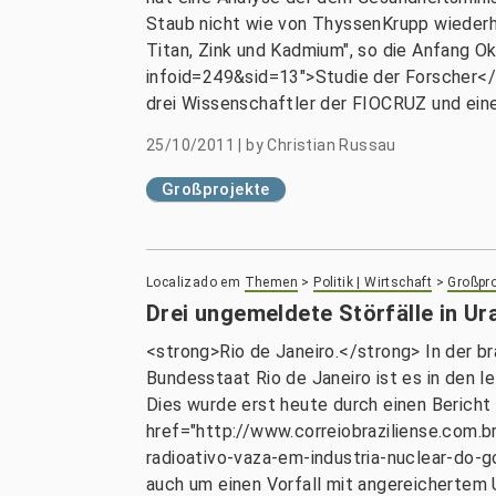
Staub nicht wie von ThyssenKrupp wiederhol
Titan, Zink und Kadmium", so die Anfang O
infoid=249&sid=13">Studie der Forscher</a
drei Wissenschaftler der FIOCRUZ und eine
25/10/2011
|
by
Christian Russau
Großprojekte
Localizado em
Themen
>
Politik | Wirtschaft
>
Großpro
Drei ungemeldete Störfälle in U
<strong>Rio de Janeiro.</strong> In der b
Bundesstaat Rio de Janeiro ist es in den 
Dies wurde erst heute durch einen Bericht 
href="http://www.correiobraziliense.com.
radioativo-vaza-em-industria-nuclear-do-
auch um einen Vorfall mit angereichertem U