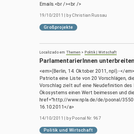
Emails.<br /><br />
19/10/2011
|
by
Christian Russau
Großprojekte
Localizado em
Themen
>
Politik | Wirtschaft
ParlamentarierInnen unterbreite
<em>(Berlin, 14. Oktober 2011, npl).-</e
Patriota eine Liste von 20 Vorschlägen, di
Vorschlag zielt auf eine Neudefinition de
Ökosystems einen Wert beimessen und dies
href="http://www.npla.de/de/poonal/3550-
16.10.2011</a>
14/10/2011
|
by
Poonal Nr. 967
Politik und Wirtschaft