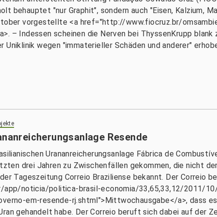
t behauptet "nur Graphit", sondern auch "Eisen, Kalzium, Man
ktober vorgestellte <a href="http://www.fiocruz.br/omsambi
>. – Indessen scheinen die Nerven bei ThyssenKrupp blank z
r Uniklinik wegen "immaterieller Schäden und anderer" erhob
jekte
rananreicherungsanlage Resende
rasilianischen Urananreicherungsanlage Fábrica de Combustív
letzten drei Jahren zu Zwischenfällen gekommen, die nicht d
der Tageszeitung Correio Braziliense bekannt. Der Correio ber
br/app/noticia/politica-brasil-economia/33,65,33,12/2011/10
governo-em-resende-rj.shtml">Mittwochausgabe</a>, dass es 
ran gehandelt habe. Der Correio beruft sich dabei auf der Ze