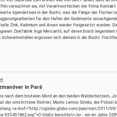
fhin versuchten sie, mit Verantwortlichen der Firma Kontak
sierte irgendetwas in der Bucht, was die Fänge der Fischer u
sbaggerungsarbeiten für den Hafen die Sedimente unsachgemä
talle Zink, Kadmium und Arsen wieder freigesetzt wurden. 
ngenen Zinkfabrik Ingá Mercantil, auf deren brach liegendem 
chwermetallen ergossen sich damals in die Bucht. Fischfang
aft
zmanöver in Pará
te nach dem brutalen Mord an den beiden Waldschützern, José
 hat der umstrittene Richter, Murilo Lemos Simão, die Polizei
zeitung <a href="http://oglobo.globo.com/pais/mat/2011/09/
a-925451862.asp">O Globo berichtet</a> , ein im Jahre 200