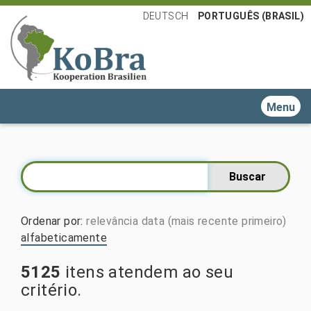
DEUTSCH
PORTUGUÊS (BRASIL)
Toggle n
Ordenar por
:
relevância
data (mais recente primeiro)
alfabeticamente
5125
itens atendem ao seu
critério.