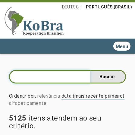
DEUTSCH
PORTUGUÊS (BRASIL)
Toggle n
Ordenar por
:
relevância
data (mais recente primeiro)
alfabeticamente
5125
itens atendem ao seu
critério.