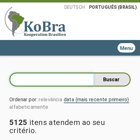
DEUTSCH
PORTUGUÊS (BRASIL)
Toggle n
Ordenar por
:
relevância
data (mais recente primeiro)
alfabeticamente
5125
itens atendem ao seu
critério.