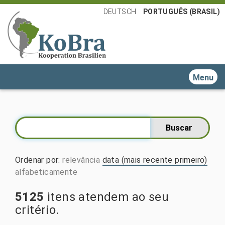
DEUTSCH
PORTUGUÊS (BRASIL)
Toggle n
Ordenar por
:
relevância
data (mais recente primeiro)
alfabeticamente
5125
itens atendem ao seu
critério.