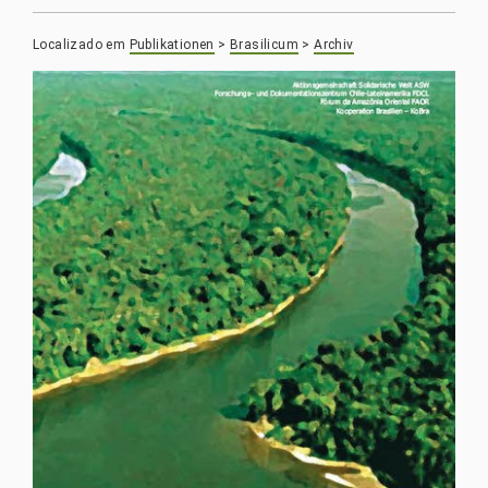
Localizado em
Publikationen
>
Brasilicum
>
Archiv