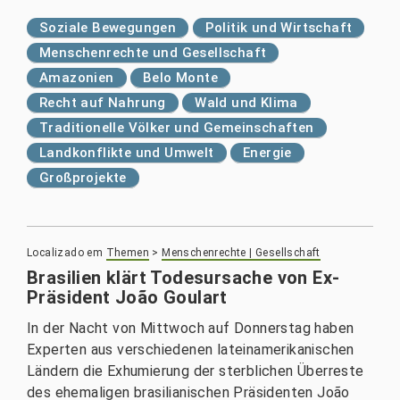
Soziale Bewegungen
Politik und Wirtschaft
Menschenrechte und Gesellschaft
Amazonien
Belo Monte
Recht auf Nahrung
Wald und Klima
Traditionelle Völker und Gemeinschaften
Landkonflikte und Umwelt
Energie
Großprojekte
Localizado em
Themen
>
Menschenrechte | Gesellschaft
Brasilien klärt Todesursache von Ex-
Präsident João Goulart
In der Nacht von Mittwoch auf Donnerstag haben
Experten aus verschiedenen lateinamerikanischen
Ländern die Exhumierung der sterblichen Überreste
des ehemaligen brasilianischen Präsidenten João