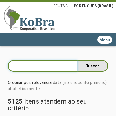
DEUTSCH
PORTUGUÊS (BRASIL)
Toggle n
Ordenar por
:
relevância
data (mais recente primeiro)
alfabeticamente
5125
itens atendem ao seu
critério.