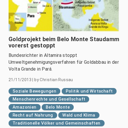
Goldprojekt beim Belo Monte Staudamm
vorerst gestoppt
Bundesrichter in Altamira stoppt
Umweltgenehmigungsverfahren für Goldabbau in der
Volta Grande in Pará.
21/11/2013
|
by
Christian Russau
Soziale Bewegungen
Politik und Wirtschaft
Menschenrechte und Gesellschaft
Amazonien
Belo Monte
Recht auf Nahrung
Wald und Klima
Traditionelle Völker und Gemeinschaften