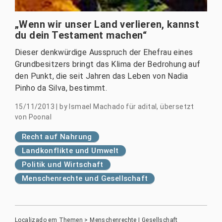
„Wenn wir unser Land verlieren, kannst
du dein Testament machen“
Dieser denkwürdige Ausspruch der Ehefrau eines
Grundbesitzers bringt das Klima der Bedrohung auf
den Punkt, die seit Jahren das Leben von Nadia
Pinho da Silva, bestimmt.
15/11/2013
|
by
Ismael Machado für adital, übersetzt
von Poonal
Recht auf Nahrung
Landkonflikte und Umwelt
Politik und Wirtschaft
Menschenrechte und Gesellschaft
Localizado em
Themen
>
Menschenrechte | Gesellschaft