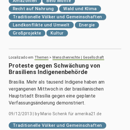
Amazonien
Belo Monte
Recht auf Nahrung
Wald und Klima
Traditionelle Völker und Gemeinschaften
Landkonflikte und Umwelt
Energie
Großprojekte
Kultur
Localizado em
Themen
>
Menschenrechte | Gesellschaft
Proteste gegen Schwächung von
Brasiliens Indigenenbehörde
Brasília. Mehr als tausend Indigene haben am
vergangenen Mittwoch in der brasilianischen
Hauptstadt Brasília gegen eine geplante
Verfassungsänderung demonstriert.
09/12/2013
|
by
Mario Schenk für amerika21.de
Traditionelle Völker und Gemeinschaften