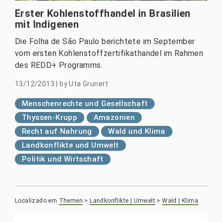
Erster Kohlenstoffhandel in Brasilien
mit Indigenen
Die Folha de São Paulo berichtete im September
vom ersten Kohlenstoffzertifikathandel im Rahmen
des REDD+ Programms.
13/12/2013
|
by
Uta Grunert
Menschenrechte und Gesellschaft
Thyssen-Krupp
Amazonien
Recht auf Nahrung
Wald und Klima
Landkonflikte und Umwelt
Politik und Wirtschaft
Localizado em
Themen
>
Landkonflikte | Umwelt
>
Wald | Klima