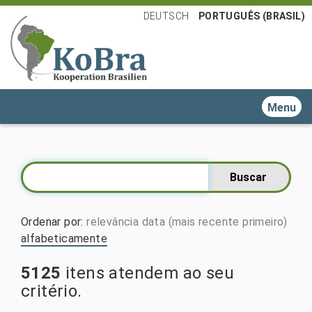
DEUTSCH
PORTUGUÊS (BRASIL)
Toggle n
Ordenar por
:
relevância
data (mais recente primeiro)
alfabeticamente
5125
itens atendem ao seu
critério.