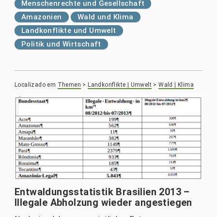
Menschenrechte und Gesellschaft
Amazonien
Wald und Klima
Landkonflikte und Umwelt
Politik und Wirtschaft
Localizado em
Themen
>
Landkonflikte | Umwelt
>
Wald | Klima
Entwaldungsstatistik Brasilien 2013 –
Illegale Abholzung wieder angestiegen