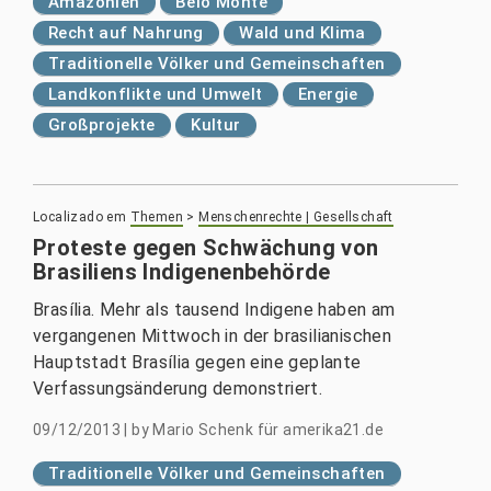
Amazonien
Belo Monte
Recht auf Nahrung
Wald und Klima
Traditionelle Völker und Gemeinschaften
Landkonflikte und Umwelt
Energie
Großprojekte
Kultur
Localizado em
Themen
>
Menschenrechte | Gesellschaft
Proteste gegen Schwächung von
Brasiliens Indigenenbehörde
Brasília. Mehr als tausend Indigene haben am
vergangenen Mittwoch in der brasilianischen
Hauptstadt Brasília gegen eine geplante
Verfassungsänderung demonstriert.
09/12/2013
|
by
Mario Schenk für amerika21.de
Traditionelle Völker und Gemeinschaften