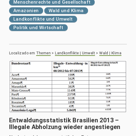
Menschenrechte und Gesellschaft
Amazonien
Wald und Klima
Landkonflikte und Umwelt
Politik und Wirtschaft
Localizado em
Themen
>
Landkonflikte | Umwelt
>
Wald | Klima
Entwaldungsstatistik Brasilien 2013 –
Illegale Abholzung wieder angestiegen