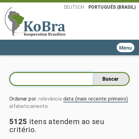
DEUTSCH
PORTUGUÊS (BRASIL)
Toggle n
Ordenar por
:
relevância
data (mais recente primeiro)
alfabeticamente
5125
itens atendem ao seu
critério.