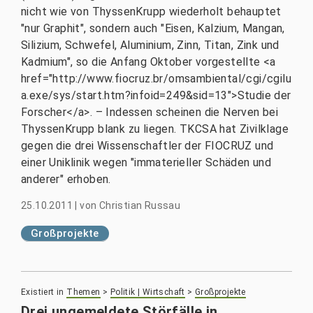
nicht wie von ThyssenKrupp wiederholt behauptet
"nur Graphit", sondern auch "Eisen, Kalzium, Mangan,
Silizium, Schwefel, Aluminium, Zinn, Titan, Zink und
Kadmium", so die Anfang Oktober vorgestellte <a
href="http://www.fiocruz.br/omsambiental/cgi/cgilu
a.exe/sys/start.htm?infoid=249&sid=13">Studie der
Forscher</a>. – Indessen scheinen die Nerven bei
ThyssenKrupp blank zu liegen. TKCSA hat Zivilklage
gegen die drei Wissenschaftler der FIOCRUZ und
einer Uniklinik wegen "immaterieller Schäden und
anderer" erhoben.
25.10.2011
|
von
Christian Russau
Großprojekte
Existiert in
Themen
>
Politik | Wirtschaft
>
Großprojekte
Drei ungemeldete Störfälle in