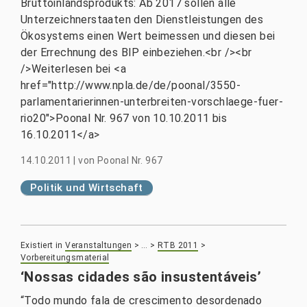
Bruttoinlandsprodukts: Ab 2017 sollen alle
Unterzeichnerstaaten den Dienstleistungen des
Ökosystems einen Wert beimessen und diesen bei
der Errechnung des BIP einbeziehen.<br /><br
/>Weiterlesen bei <a
href="http://www.npla.de/de/poonal/3550-
parlamentarierinnen-unterbreiten-vorschlaege-fuer-
rio20">Poonal Nr. 967 von 10.10.2011 bis
16.10.2011</a>
14.10.2011
|
von
Poonal Nr. 967
Politik und Wirtschaft
Existiert in
Veranstaltungen
>
…
>
RTB 2011
>
Vorbereitungsmaterial
‘Nossas cidades são insustentáveis’
“Todo mundo fala de crescimento desordenado