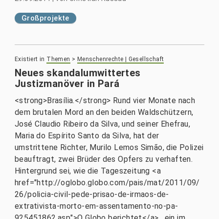
Großprojekte
Existiert in
Themen
>
Menschenrechte | Gesellschaft
Neues skandalumwittertes
Justizmanöver in Pará
<strong>Brasília.</strong> Rund vier Monate nach
dem brutalen Mord an den beiden Waldschützern,
José Claudio Ribeiro da Silva, und seiner Ehefrau,
Maria do Espírito Santo da Silva, hat der
umstrittene Richter, Murilo Lemos Simão, die Polizei
beauftragt, zwei Brüder des Opfers zu verhaften.
Hintergrund sei, wie die Tageszeitung <a
href="http://oglobo.globo.com/pais/mat/2011/09/
26/policia-civil-pede-prisao-de-irmaos-de-
extrativista-morto-em-assentamento-no-pa-
925451862.asp">O Globo berichtet</a> , ein im