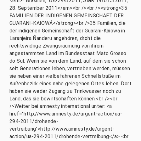
<em>* Brasilien, UA-294/2011, AMR 19/015/2011,
28. September 2011</em><br /><br /><strong>35
FAMILIEN DER INDIGENEN GEMEINSCHAFT DER
GUARANI-KAIOWÁ</strong><br />35 Familien, die
der indigenen Gemeinschaft der Guarani-Kaiowá in
Laranjeira Ñanderu angehören, droht die
rechtswidrige Zwangsräumung von ihrem
angestammten Land im Bundesstaat Mato Grosso
do Sul. Wenn sie von dem Land, auf dem sie schon
seit Generationen leben, vertrieben werden, müssen
sie neben einer vielbefahrenen Schnellstraße im
Außenbezirk eines nahe gelegenen Ortes leben. Dort
haben sie weder Zugang zu Trinkwasser noch zu
Land, das sie bewirtschaften können.<br /><br
/>Weiter bei amnesty international unter: <a
href="http://www.amnesty.de/urgent-action/ua-
294-2011/drohende-
vertreibung">http://www.amnesty.de/urgent-
action/ua-294-2011/drohende-vertreibung</a> <br