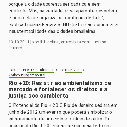
porque a cidade aparenta ser caótica e sem
controle. Mas, na verdade, essa aparente desordem
é como ela se organiza, se configura de fato”,
explica Luciana Ferrara à IHU On-Line ao comentar a
insustentabilidade das cidades brasileiras.
13.10.2011
|
von
IHU online, entrevista com Luciana
Ferrara
Existiert in
Veranstaltungen
>
…
>
RTB 2011
>
Vorbereitungsmaterial
Rio +20: Resistir ao ambientalismo de
mercado e fortalecer os direitos e a
justiça socioambiental
O Potencial da Rio + 20 O Rio de Janeiro sediará em
junho de 2012 um evento que poderá simbolizar o
encerramento de um ciclo e o início de outro. Por
ocasião da Rio + 20, espera-se que seja feito um