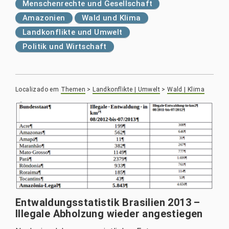
Menschenrechte und Gesellschaft
Amazonien
Wald und Klima
Landkonflikte und Umwelt
Politik und Wirtschaft
Localizado em
Themen
>
Landkonflikte | Umwelt
>
Wald | Klima
Entwaldungsstatistik Brasilien 2013 –
Illegale Abholzung wieder angestiegen