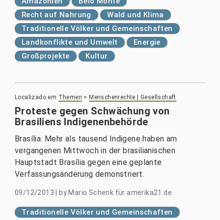
Amazonien
Belo Monte
Recht auf Nahrung
Wald und Klima
Traditionelle Völker und Gemeinschaften
Landkonflikte und Umwelt
Energie
Großprojekte
Kultur
Localizado em
Themen
>
Menschenrechte | Gesellschaft
Proteste gegen Schwächung von
Brasiliens Indigenenbehörde
Brasília. Mehr als tausend Indigene haben am
vergangenen Mittwoch in der brasilianischen
Hauptstadt Brasília gegen eine geplante
Verfassungsänderung demonstriert.
09/12/2013
|
by
Mario Schenk für amerika21.de
Traditionelle Völker und Gemeinschaften