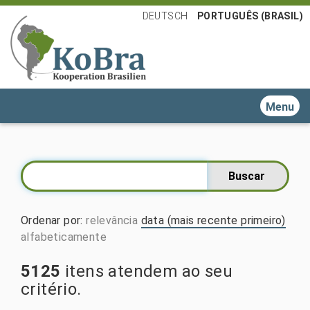
DEUTSCH
PORTUGUÊS (BRASIL)
Toggle n
Ordenar por
:
relevância
data (mais recente primeiro)
alfabeticamente
5125
itens atendem ao seu
critério.