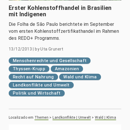
Erster Kohlenstoffhandel in Brasilien
mit Indigenen
Die Folha de São Paulo berichtete im September
vom ersten Kohlenstoffzertifikathandel im Rahmen
des REDD+ Programms.
13/12/2013
|
by
Uta Grunert
Menschenrechte und Gesellschaft
Thyssen-Krupp
Amazonien
Recht auf Nahrung
Wald und Klima
Landkonflikte und Umwelt
Politik und Wirtschaft
Localizado em
Themen
>
Landkonflikte | Umwelt
>
Wald | Klima