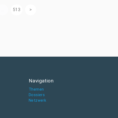
...
513
Navigation
Themen
Dossiers
Netzwerk