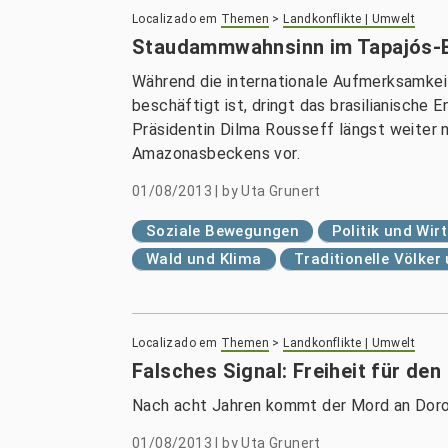
Localizado em
Themen
>
Landkonflikte | Umwelt
Staudammwahnsinn im Tapajós-
Während die internationale Aufmerksamke
beschäftigt ist, dringt das brasilianisch
Präsidentin Dilma Rousseff längst weiter 
Amazonasbeckens vor.
01/08/2013
|
by
Uta Grunert
Soziale Bewegungen
Politik und Wir
Wald und Klima
Traditionelle Völke
Localizado em
Themen
>
Landkonflikte | Umwelt
Falsches Signal: Freiheit für de
Nach acht Jahren kommt der Mord an Doroth
01/08/2013
|
by
Uta Grunert