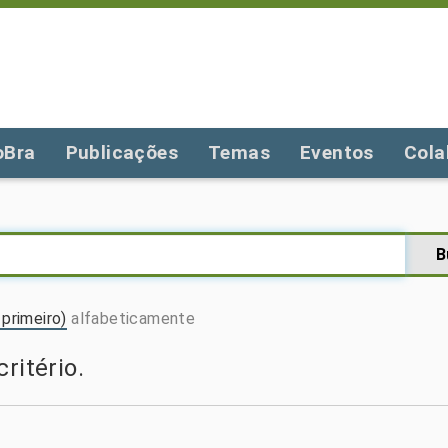
oBra
Publicações
Temas
Eventos
Cola
primeiro)
alfabeticamente
ritério.