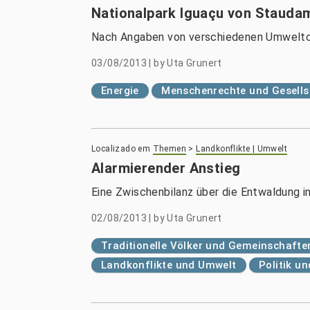
Nationalpark Iguaçu von Staud
Nach Angaben von verschiedenen Umweltor
03/08/2013
|
by
Uta Grunert
Energie
Menschenrechte und Gesells
Localizado em
Themen
>
Landkonflikte | Umwelt
Alarmierender Anstieg
Eine Zwischenbilanz über die Entwaldung i
02/08/2013
|
by
Uta Grunert
Traditionelle Völker und Gemeinschafte
Landkonflikte und Umwelt
Politik u