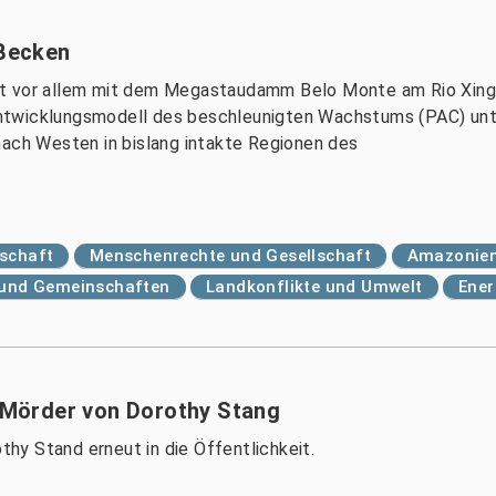
Becken
it vor allem mit dem Megastaudamm Belo Monte am Rio Xin
e Entwicklungsmodell des beschleunigten Wachstums (PAC) un
nach Westen in bislang intakte Regionen des
tschaft
Menschenrechte und Gesellschaft
Amazonie
r und Gemeinschaften
Landkonflikte und Umwelt
Ener
n Mörder von Dorothy Stang
y Stand erneut in die Öffentlichkeit.