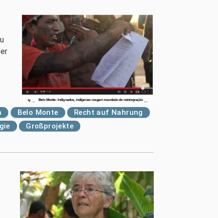
gu
ter
n
Belo Monte
Recht auf Nahrung
gie
Großprojekte