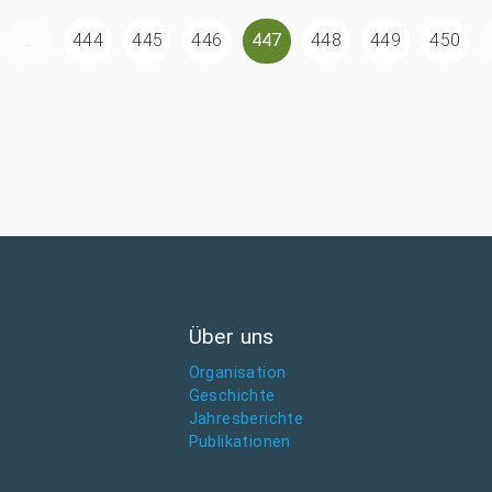
...
444
445
446
447
448
449
450
Über uns
Organisation
Geschichte
Jahresberichte
Publikationen