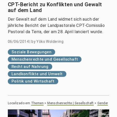
CPT-Bericht zu Konflikten und Gewalt
auf dem Land
Der Gewalt auf dem Land widmet sich auch der
jährliche Bericht der Landpastorale CPT-Comissão
Pastoral da Terra, der am 28. April lanciert wurde.
06/06/2014
|
by
Yôko Woldering
Soziale Bewegungen
Menschenrechte und Gesellschaft
Recht auf Nahrung
Landkonflikte und Umwelt
Politik und Wirtschaft
Localizado em
Themen
>
Menschenrechte | Gesellschaft
>
Gender