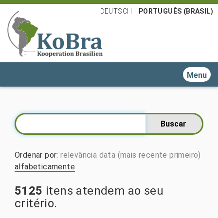
DEUTSCH
PORTUGUÊS (BRASIL)
Toggle n
Ordenar por
:
relevância
data (mais recente primeiro)
alfabeticamente
5125
itens atendem ao seu
critério.