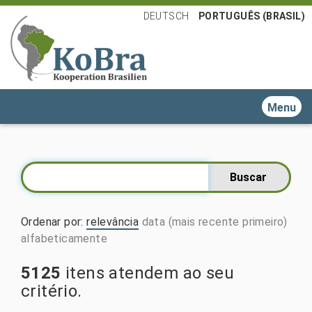
DEUTSCH
PORTUGUÊS (BRASIL)
Toggle n
Ordenar por
:
relevância
data (mais recente primeiro)
alfabeticamente
5125
itens atendem ao seu
critério.