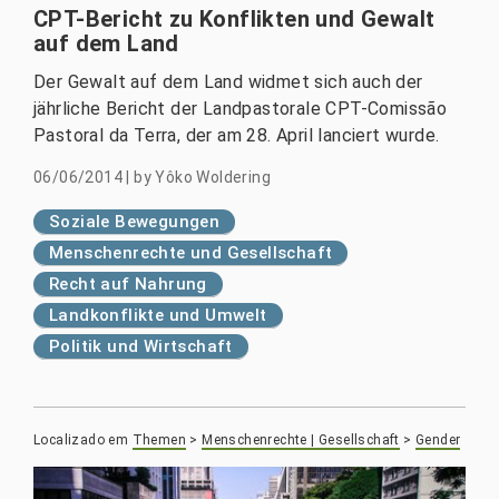
CPT-Bericht zu Konflikten und Gewalt
auf dem Land
Der Gewalt auf dem Land widmet sich auch der
jährliche Bericht der Landpastorale CPT-Comissão
Pastoral da Terra, der am 28. April lanciert wurde.
06/06/2014
|
by
Yôko Woldering
Soziale Bewegungen
Menschenrechte und Gesellschaft
Recht auf Nahrung
Landkonflikte und Umwelt
Politik und Wirtschaft
Localizado em
Themen
>
Menschenrechte | Gesellschaft
>
Gender