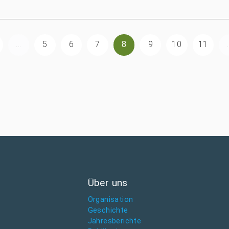
...
5
6
7
8
9
10
11
.
Über uns
Organisation
Geschichte
Jahresberichte