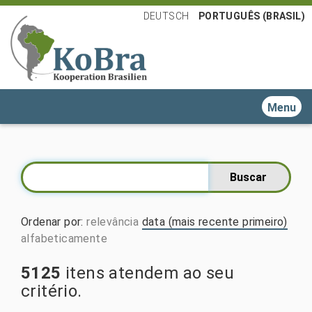
DEUTSCH
PORTUGUÊS (BRASIL)
Toggle n
Ordenar por
:
relevância
data (mais recente primeiro)
alfabeticamente
5125
itens atendem ao seu
critério.