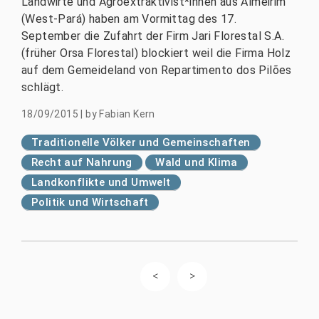
Landwirte und Agroextraktivist*innen aus Almeirim
(West-Pará) haben am Vormittag des 17.
September die Zufahrt der Firm Jari Florestal S.A.
(früher Orsa Florestal) blockiert weil die Firma Holz
auf dem Gemeideland von Repartimento dos Pilões
schlägt.
18/09/2015
|
by
Fabian Kern
Traditionelle Völker und Gemeinschaften
Recht auf Nahrung
Wald und Klima
Landkonflikte und Umwelt
Politik und Wirtschaft