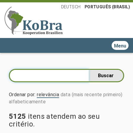
DEUTSCH
PORTUGUÊS (BRASIL)
Toggle n
Ordenar por
:
relevância
data (mais recente primeiro)
alfabeticamente
5125
itens atendem ao seu
critério.