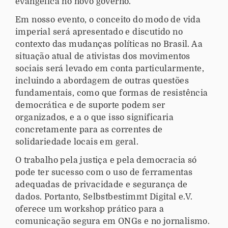
evangélica no novo governo.
a
Em nosso evento, o conceito do modo de vida
-
imperial será apresentado e discutido no
d
contexto das mudanças políticas no Brasil. Aa
e
situação atual de ativistas dos movimentos
-
sociais será levado em conta particularmente,
p
incluindo a abordagem de outras questões
r
fundamentais, como que formas de resistência
i
democrática e de suporte podem ser
m
organizados, e a o que isso significaria
a
concretamente para as correntes de
v
solidariedade locais em geral.
e
r
O trabalho pela justiça e pela democracia só
a
pode ter sucesso com o uso de ferramentas
/
adequadas de privacidade e segurança de
e
dados. Portanto, Selbstbestimmt Digital e.V.
n
oferece um workshop prático para a
c
comunicação segura em ONGs e no jornalismo.