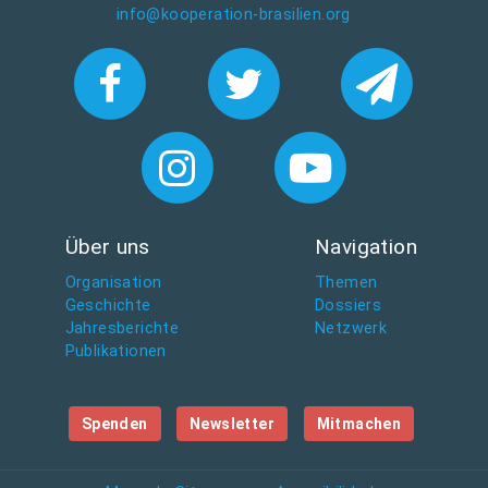
info@kooperation-brasilien.org
v
i
d
a
-
i
m
p
e
Über uns
Navigation
r
i
Organisation
Themen
Geschichte
Dossiers
a
Jahresberichte
Netzwerk
l
Publikationen
-
a
s
Spenden
Newsletter
Mitmachen
-
r