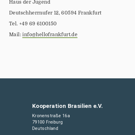
Haus der Jugend
a
v
Deutschherrnufer 12, 60594 Frankfurt
e
Tel. +49 69 6100150
r
a
Mail:
info@hellofrankfurt.de
-
2
0
1
9
/
m
o
d
o
Kooperation Brasilien e.V.
-
Kronenstraße 16a
d
79100 Freiburg
e
Deutschland
-