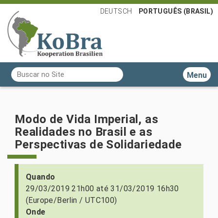
DEUTSCH
PORTUGUÊS (BRASIL)
Busca
Toggle n
Busca Avançada…
Modo de Vida Imperial, as
Realidades no Brasil e as
Perspectivas de Solidariedade
h
Quando
t
29/03/2019 21h00
até
31/03/2019 16h30
t
(Europe/Berlin / UTC100)
p
Onde
s