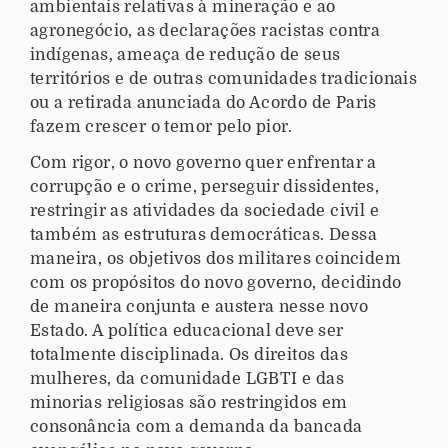
ambientais relativas à mineração e ao
r
agronegócio, as declarações racistas contra
/
indígenas, ameaça de redução de seus
e
territórios e de outras comunidades tradicionais
v
ou a retirada anunciada do Acordo de Paris
e
fazem crescer o temor pelo pior.
n
t
Com rigor, o novo governo quer enfrentar a
o
corrupção e o crime, perseguir dissidentes,
/
restringir as atividades da sociedade civil e
c
também as estruturas democráticas. Dessa
o
maneira, os objetivos dos militares coincidem
n
com os propósitos do novo governo, decidindo
f
de maneira conjunta e austera nesse novo
e
Estado. A política educacional deve ser
r
totalmente disciplinada. Os direitos das
e
mulheres, da comunidade LGBTI e das
n
minorias religiosas são restringidos em
c
consonância com a demanda da bancada
i