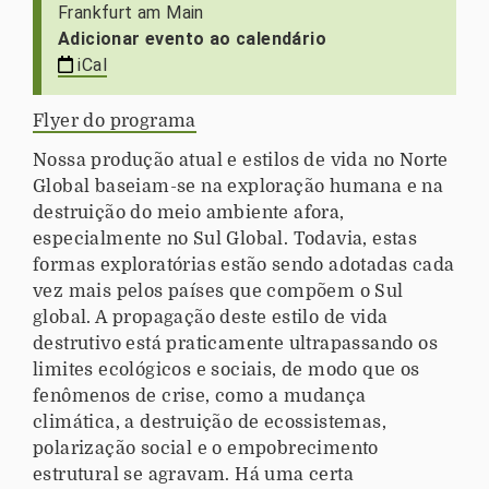
Frankfurt am Main
:
Adicionar evento ao calendário
/
iCal
/
w
Flyer do programa
w
w
Nossa produção atual e estilos de vida no Norte
.
Global baseiam-se na exploração humana e na
k
destruição do meio ambiente afora,
o
especialmente no Sul Global. Todavia, estas
o
formas exploratórias estão sendo adotadas cada
p
vez mais pelos países que compõem o Sul
e
global. A propagação deste estilo de vida
r
destrutivo está praticamente ultrapassando os
a
limites ecológicos e sociais, de modo que os
t
fenômenos de crise, como a mudança
i
climática, a destruição de ecossistemas,
o
polarização social e o empobrecimento
n
estrutural se agravam. Há uma certa