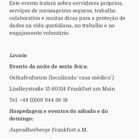
o
Este evento tratará sobre servidores próprios,
n
serviços de mensageiros seguros, trabalho
t
colaborativo e muitas dicas para a proteção de
r
dados na vida quotidiana, no trabalho e no
o
engajamento voluntário.
-
a
n
Locais:
u
Evento
da
noite de sexta-feira:
a
l
Osthafenforum (localizado ‘casa médico’)
-
Lindleystraße 15 60314 Frankfurt am Main
d
e
Tel. +49 (0)69 944 38-18
-
Hospedagem e eventos do sábado e do
p
domingo:
r
i
Jugendherberge Frankfurt a.M.
m