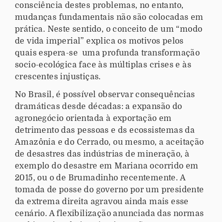
-
consciência destes problemas, no entanto,
b
mudanças fundamentais não são colocadas em
r
prática. Neste sentido, o conceito de um “modo
a
de vida imperial” explica os motivos pelos
s
quais espera-se uma profunda transformação
i
socio-ecológica face às múltiplas crises e às
l
crescentes injustiças.
i
No Brasil, é possível observar consequências
e
dramáticas desde décadas: a expansão do
n
agronegócio orientada à exportação em
.
detrimento das pessoas e ds ecossistemas da
o
Amazônia e do Cerrado, ou mesmo, a aceitação
r
de desastres das indústrias de mineração, à
g
exemplo do desastre em Mariana ocorrido em
/
2015, ou o de Brumadinho recentemente. A
p
tomada de posse do governo por um presidente
t
da extrema direita agravou ainda mais esse
-
cenário. A flexibilização anunciada das normas
b