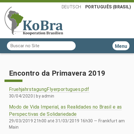
DEUTSCH
PORTUGUÊS (BRASIL)
Busca
Toggle n
Busca Avançada…
Encontro da Primavera 2019
FruehjahrstagungFlyerportugues.pdf
30/04/2020
|
by
admin
Modo de Vida Imperial, as Realidades no Brasil e as
Perspectivas de Solidariedade
29/03/2019 21h00
até
31/03/2019 16h30
—
Frankfurt am
Main