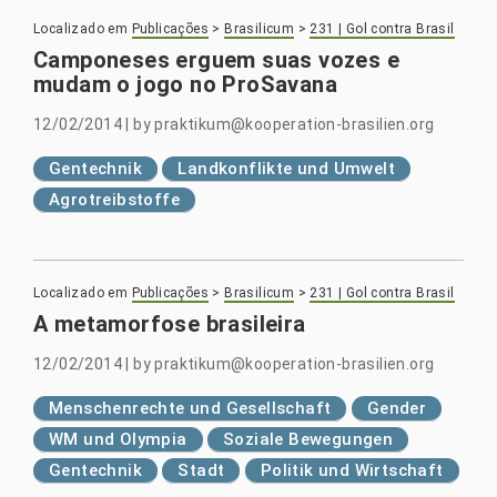
Localizado em
Publicações
>
Brasilicum
>
231 | Gol contra Brasil
Camponeses erguem suas vozes e
mudam o jogo no ProSavana
12/02/2014
|
by
praktikum@kooperation-brasilien.org
Gentechnik
Landkonflikte und Umwelt
Agrotreibstoffe
Localizado em
Publicações
>
Brasilicum
>
231 | Gol contra Brasil
A metamorfose brasileira
12/02/2014
|
by
praktikum@kooperation-brasilien.org
Menschenrechte und Gesellschaft
Gender
WM und Olympia
Soziale Bewegungen
Gentechnik
Stadt
Politik und Wirtschaft