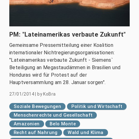
PM: "Lateinamerikas verbaute Zukunft"
Gemeinsame Pressemitteilung einer Koalition
internationaler Nichtregierungsorganisationen:
"Lateinamerikas verbaute Zukunft - Siemens`
Beteiligung an Megastaudämmen in Brasilien und
Honduras wird für Protest auf der
Hauptversammlung am 28. Januar sorgen".
27/01/2014
|
by
KoBra
Soziale Bewegungen
Politik und Wirtschaft
Menschenrechte und Gesellschaft
Amazonien
Belo Monte
Recht auf Nahrung
Wald und Klima