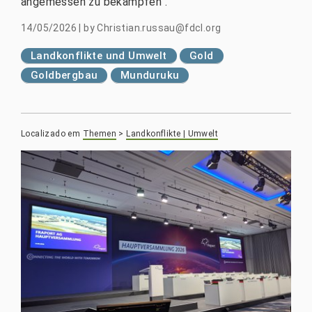
angemessen zu bekämpfen".
14/05/2026
|
by
Christian.russau@fdcl.org
Landkonflikte und Umwelt
Gold
Goldbergbau
Munduruku
Localizado em
Themen
>
Landkonflikte | Umwelt