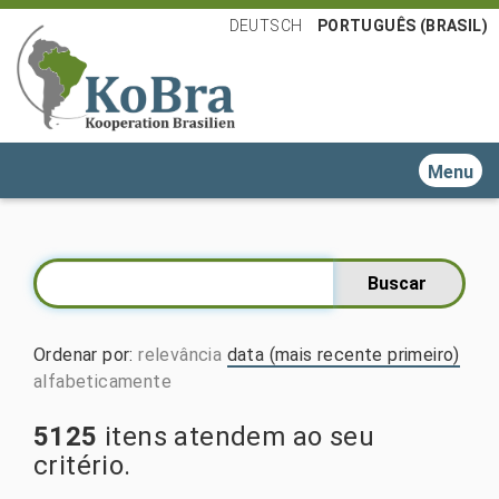
DEUTSCH
PORTUGUÊS (BRASIL)
Toggle n
Ordenar por
:
relevância
data (mais recente primeiro)
alfabeticamente
5125
itens atendem ao seu
critério.