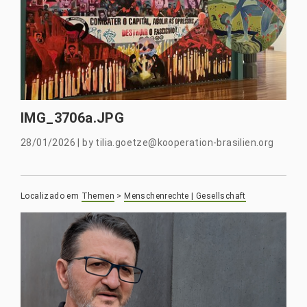
IMG_3706a.JPG
28/01/2026
|
by
tilia.goetze@kooperation-brasilien.org
Localizado em
Themen
>
Menschenrechte | Gesellschaft