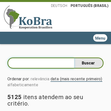
DEUTSCH
PORTUGUÊS (BRASIL)
Toggle n
Ordenar por
:
relevância
data (mais recente primeiro)
alfabeticamente
5125
itens atendem ao seu
critério.