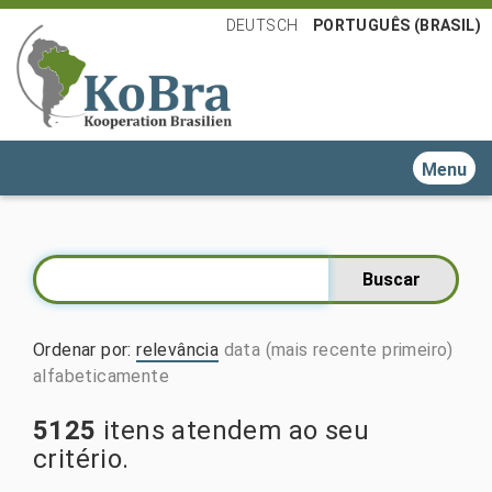
DEUTSCH
PORTUGUÊS (BRASIL)
Toggle n
Ordenar por
:
relevância
data (mais recente primeiro)
alfabeticamente
5125
itens atendem ao seu
critério.