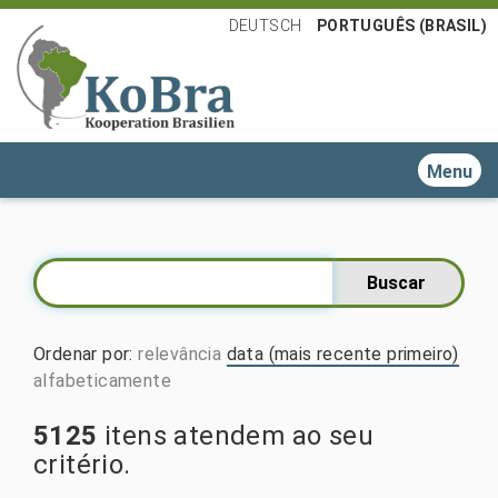
DEUTSCH
PORTUGUÊS (BRASIL)
Toggle n
Ordenar por
:
relevância
data (mais recente primeiro)
alfabeticamente
5125
itens atendem ao seu
critério.