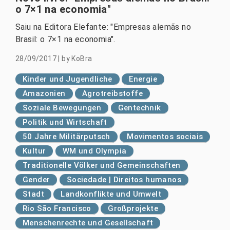
o 7×1 na economia"
Saiu na Editora Elefante: "Empresas alemãs no
Brasil: o 7×1 na economia".
28/09/2017
|
by
KoBra
Kinder und Jugendliche
Energie
Amazonien
Agrotreibstoffe
Soziale Bewegungen
Gentechnik
Politik und Wirtschaft
50 Jahre Militärputsch
Movimentos sociais
Kultur
WM und Olympia
Traditionelle Völker und Gemeinschaften
Gender
Sociedade | Direitos humanos
Stadt
Landkonflikte und Umwelt
Rio São Francisco
Großprojekte
Menschenrechte und Gesellschaft