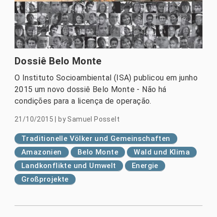
Dossiê Belo Monte
O Instituto Socioambiental (ISA) publicou em junho
2015 um novo dossiê Belo Monte - Não há
condições para a licença de operação.
21/10/2015
|
by
Samuel Posselt
Traditionelle Völker und Gemeinschaften
Amazonien
Belo Monte
Wald und Klima
Landkonflikte und Umwelt
Energie
Großprojekte