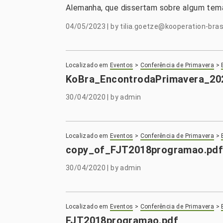
Alemanha, que dissertam sobre algum tem
04/05/2023
|
by
tilia.goetze@kooperation-brasi
Localizado em
Eventos
>
Conferência de Primavera
>
KoBra_EncontrodaPrimavera_20
30/04/2020
|
by
admin
Localizado em
Eventos
>
Conferência de Primavera
>
copy_of_FJT2018programao.pd
30/04/2020
|
by
admin
Localizado em
Eventos
>
Conferência de Primavera
>
FJT2018programao.pdf