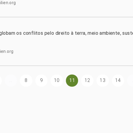
lien.org
obam os conflitos pelo direito à terra, meio ambiente, sust
ien.org
...
8
9
10
11
12
13
14
.