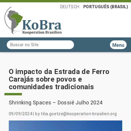
DEUTSCH
PORTUGUÊS (BRASIL)
Busca
Toggle n
Busca Avançada…
O impacto da Estrada de Ferro
Carajás sobre povos e
comunidades tradicionais
Shrinking Spaces – Dossié Julho 2024
09/09/2024
|
by
tilia.goetze@kooperation-brasilien.org