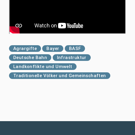
Agrargifte
Bayer
BASF
Deutsche Bahn
Infrastruktur
Landkonflikte und Umwelt
Traditionelle Völker und Gemeinschaften