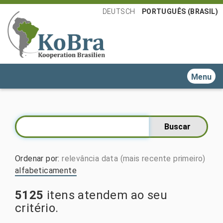
DEUTSCH
PORTUGUÊS (BRASIL)
Toggle n
Ordenar por
:
relevância
data (mais recente primeiro)
alfabeticamente
5125
itens atendem ao seu
critério.