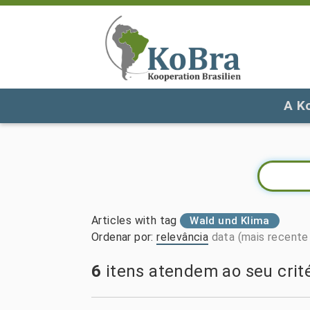
A K
Articles with tag
Wald und Klima
Ordenar por
:
relevância
data (mais recente 
6
itens atendem ao seu crité