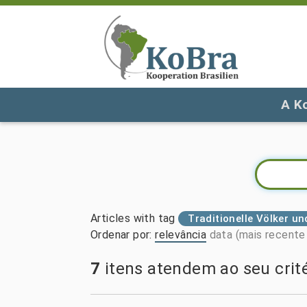
A K
Articles with tag
Traditionelle Völker u
Ordenar por
:
relevância
data (mais recente 
7
itens atendem ao seu crité