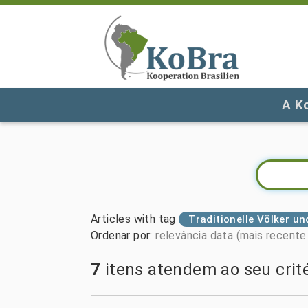
A K
Articles with tag
Traditionelle Völker u
Ordenar por
:
relevância
data (mais recente 
7
itens atendem ao seu crité