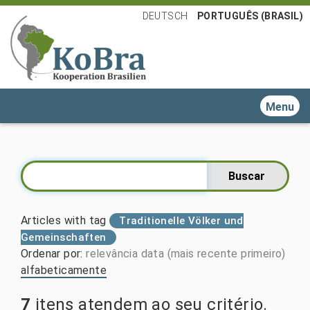
DEUTSCH
PORTUGUÊS (BRASIL)
Toggle n
Articles with tag
Traditionelle Völker und
Gemeinschaften
Ordenar por
:
relevância
data (mais recente primeiro)
alfabeticamente
7
itens atendem ao seu critério.