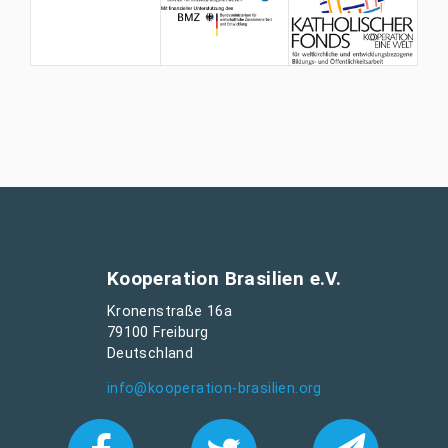
t
o
?
Kooperation Brasilien e.V.
Kronenstraße 16a
79100 Freiburg
Deutschland
info@kooperation-brasilien.org