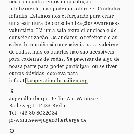
nos e encontraremos uma solução.
Infelizmente, não podemos oferecer Cuidados
infantis. Estamos nos esforçando para criar
uma estrutura de conscientização/ Awareness
voluntária. Há uma sala extra silenciosa e de
conscientização. Os andares, o refeitório e as
salas de reunião são acessíveis para cadeiras
de rodas, mas os quartos não são acessíveis
para cadeiras de rodas. Se precisar de algo de
nossa parte para poder participar, ou se tiver
outras dúvidas, escreva para
info[at]
kooperation-brasilien.org
.
O
Jugendherberge Berlin-Am Wannsee
n
Badeweg 1 · 14129 Berlin
d
Tel. +49 30 8032034
e
jh-wannsee@jugendherberge.de
o