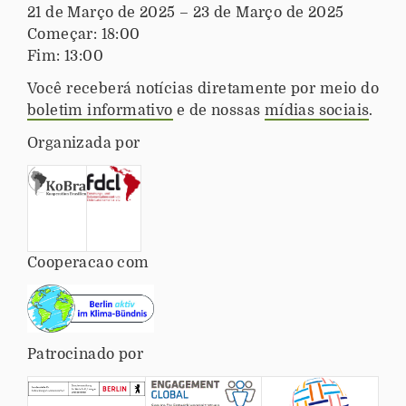
e
Q
21 de Março de 2025
–
23 de Março de 2025
v
u
Começar:
18:00
e
a
Fim:
13:00
n
n
t
Você receberá notícias diretamente por meio do
d
o
boletim informativo
e de nossas
mídias sociais
.
o
a
a
Organizada por
c
c
o
o
n
n
t
t
e
e
c
Cooperacao com
c
e
e
?
o
e
Patrocinado por
v
e
n