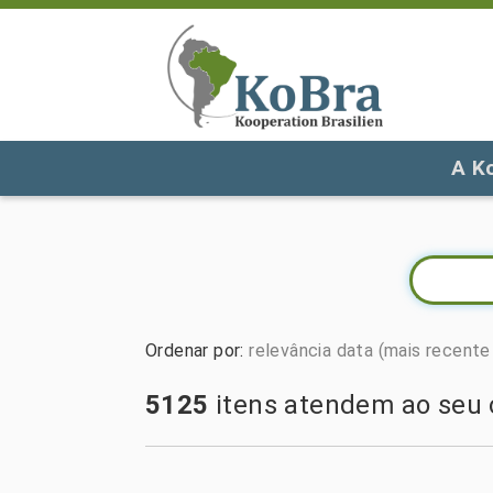
A K
Ordenar por
:
relevância
data (mais recente 
5125
itens atendem ao seu c