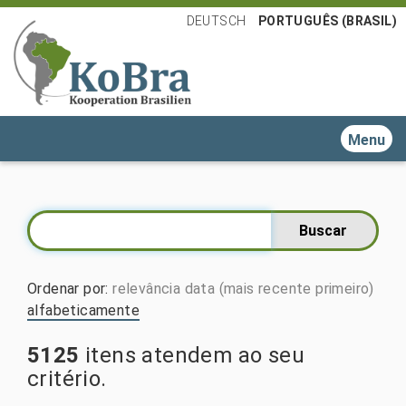
DEUTSCH
PORTUGUÊS (BRASIL)
Toggle n
Ordenar por
:
relevância
data (mais recente primeiro)
alfabeticamente
5125
itens atendem ao seu
critério.