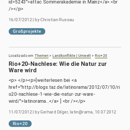
id=5243">attac Sommerakademie in Mainz</a>.<br
/></p>
16/07/2012
|
by
Christian Russau
Großprojekte
Localizado em
Themen
>
Landkonflikte | Umwelt
>
Rio+20
Rio+20-Nachlese: Wie die Natur zur
Ware wird
<p> </p><p>[weiterlesen bei <a
href="http://blogs.taz.de/latinorama/2012/07/10/ri
o20-nachlese-1-wie-die-natur-zur-ware-
wird/">latinorama...</a> ] <br /></p>
11/07/2012
|
by
Gerhard Dilger, latin@rama, 10.07.2012
Rio+20