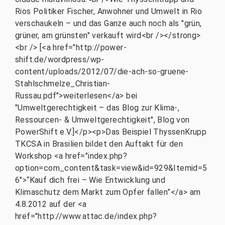
Rios Politiker Fischer, Anwohner und Umwelt in Rio
verschaukeln – und das Ganze auch noch als "grün,
grüner, am grünsten" verkauft wird<br /></strong>
<br /> [<a href="http://power-
shift.de/wordpress/wp-
content/uploads/2012/07/die-ach-so-gruene-
Stahlschmelze_Christian-
Russau.pdf">weiterlesen</a> bei
"Umweltgerechtigkeit – das Blog zur Klima-,
Ressourcen- & Umweltgerechtigkeit", Blog von
PowerShift e.V.]</p><p>Das Beispiel ThyssenKrupp
TKCSA in Brasilien bildet den Auftakt für den
Workshop <a href="index.php?
option=com_content&task=view&id=929&Itemid=5
6">“Kauf dich frei – Wie Entwicklung und
Klimaschutz dem Markt zum Opfer fallen”</a> am
4.8.2012 auf der <a
href="http://www.attac.de/index.php?