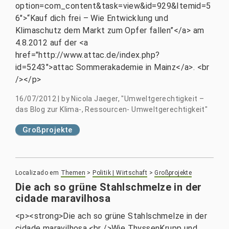
option=com_content&task=view&id=929&Itemid=5
6">“Kauf dich frei – Wie Entwicklung und
Klimaschutz dem Markt zum Opfer fallen”</a> am
4.8.2012 auf der <a
href="http://www.attac.de/index.php?
id=5243">attac Sommerakademie in Mainz</a>. <br
/></p>
16/07/2012
|
by
Nicola Jaeger, "Umweltgerechtigkeit –
das Blog zur Klima-, Ressourcen- Umweltgerechtigkeit"
Großprojekte
Localizado em
Themen
>
Politik | Wirtschaft
>
Großprojekte
Die ach so grüne Stahlschmelze in der
cidade maravilhosa
<p><strong>Die ach so grüne Stahlschmelze in der
cidade maravilhosa.<br />Wie ThyssenKrupp und