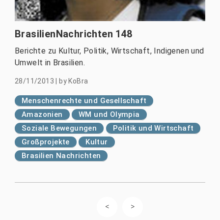
BrasilienNachrichten 148
Berichte zu Kultur, Politik, Wirtschaft, Indigenen und
Umwelt in Brasilien.
28/11/2013
|
by
KoBra
Menschenrechte und Gesellschaft
Amazonien
WM und Olympia
Soziale Bewegungen
Politik und Wirtschaft
Großprojekte
Kultur
Brasilien Nachrichten