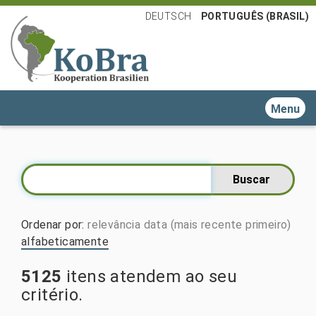
DEUTSCH
PORTUGUÊS (BRASIL)
Toggle n
Ordenar por
:
relevância
data (mais recente primeiro)
alfabeticamente
5125
itens atendem ao seu
critério.