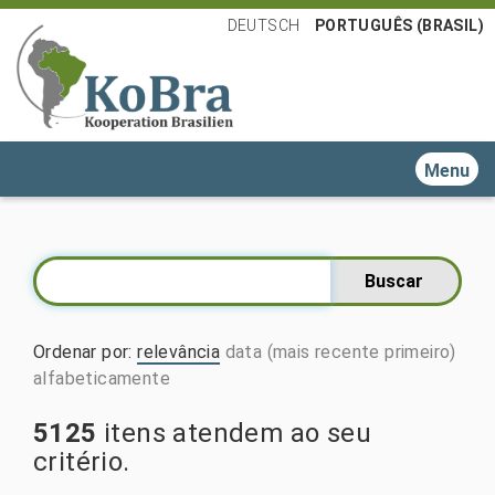
DEUTSCH
PORTUGUÊS (BRASIL)
Toggle n
Ordenar por
:
relevância
data (mais recente primeiro)
alfabeticamente
5125
itens atendem ao seu
critério.