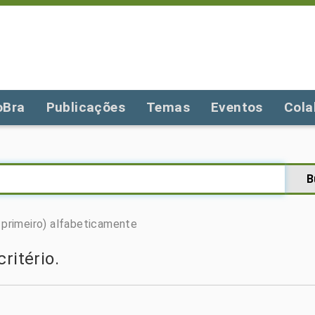
oBra
Publicações
Temas
Eventos
Cola
primeiro)
alfabeticamente
ritério.