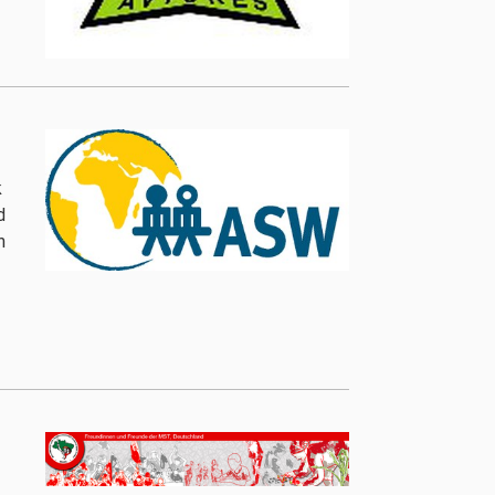
k
d
n