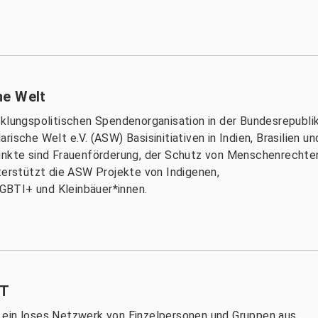
he Welt
cklungspolitischen Spendenorganisation in der Bundesrepubli
ische Welt e.V. (ASW) Basisinitiativen in Indien, Brasilien un
punkte sind Frauenförderung, der Schutz von Menschenrechte
nterstützt die ASW Projekte von Indigenen,
GBTI+ und Kleinbäuer*innen.
ST
 ein loses Netzwerk von Einzelpersonen und Gruppen aus