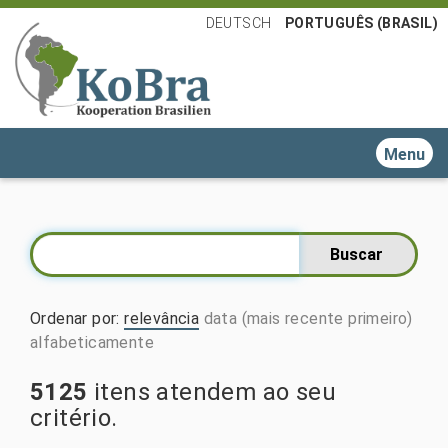
DEUTSCH
PORTUGUÊS (BRASIL)
Toggle n
Ordenar por
:
relevância
data (mais recente primeiro)
alfabeticamente
5125
itens atendem ao seu
critério.