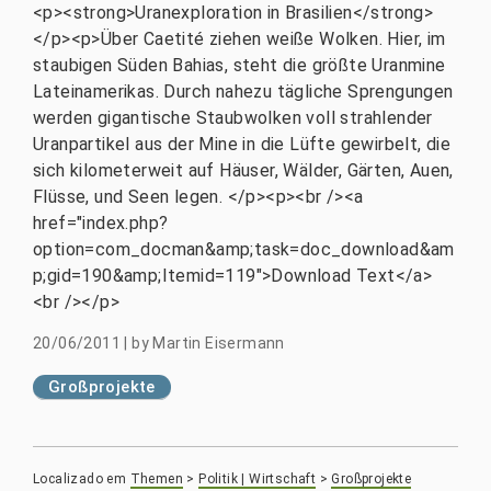
<p><strong>Uranexploration in Brasilien</strong>
</p><p>Über Caetité ziehen weiße Wolken. Hier, im
staubigen Süden Bahias, steht die größte Uranmine
Lateinamerikas. Durch nahezu tägliche Sprengungen
werden gigantische Staubwolken voll strahlender
Uranpartikel aus der Mine in die Lüfte gewirbelt, die
sich kilometerweit auf Häuser, Wälder, Gärten, Auen,
Flüsse, und Seen legen. </p><p><br /><a
href="index.php?
option=com_docman&amp;task=doc_download&am
p;gid=190&amp;Itemid=119">Download Text</a>
<br /></p>
20/06/2011
|
by
Martin Eisermann
Großprojekte
Localizado em
Themen
>
Politik | Wirtschaft
>
Großprojekte