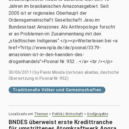
Jahren im brasilianischen Amazonasgebiet. Seit
2005 ist er regionales Oberhaupt der
Ordensgemeinschaft Gesellschaft Jesu im
Bundesstaat Amazonas. Als Anthropologe forscht
er an Problemen im Zusammenhang mit den
„städtischen Indígenas“.</p><p>Weiterlesen bei <a
href="http://www.npla.de/de/poonal/3379-
amazonien-ist-in-den-haenden-des-
drogenhandels">Poonal Nr. 952 ...</a> <br /></p>
30/06/2011
|
by
Paolo Moiola (noticias aliadas, deutsche
Übersetzung in Poonal Nr. 952)
Traditionelle Völker und Gemeinschaften
Localizado em
Themen
>
Politik | Wirtschaft
>
Großprojekte
BNDES überweist erste Kredittranche
für umstrittenes Atomkraftwerk Angra