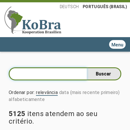
DEUTSCH
PORTUGUÊS (BRASIL)
Toggle n
Ordenar por
:
relevância
data (mais recente primeiro)
alfabeticamente
5125
itens atendem ao seu
critério.