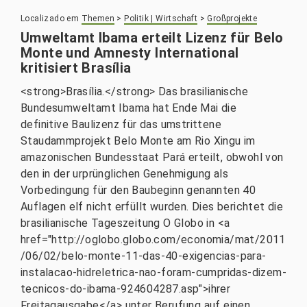
Localizado em
Themen
>
Politik | Wirtschaft
>
Großprojekte
Umweltamt Ibama erteilt Lizenz für Belo
Monte und Amnesty International
kritisiert Brasília
<strong>Brasília.</strong> Das brasilianische
Bundesumweltamt Ibama hat Ende Mai die
definitive Baulizenz für das umstrittene
Staudammprojekt Belo Monte am Rio Xingu im
amazonischen Bundesstaat Pará erteilt, obwohl von
den in der urprünglichen Genehmigung als
Vorbedingung für den Baubeginn genannten 40
Auflagen elf nicht erfüllt wurden. Dies berichtet die
brasilianische Tageszeitung O Globo in <a
href="http://oglobo.globo.com/economia/mat/2011
/06/02/belo-monte-11-das-40-exigencias-para-
instalacao-hidreletrica-nao-foram-cumpridas-dizem-
tecnicos-do-ibama-924604287.asp">ihrer
Freitagausgabe</a> unter Berufung auf einen