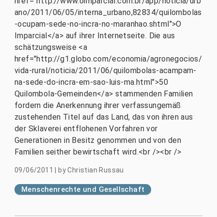
href="http://www.oimparcial.com.br/app/noticia/urb
ano/2011/06/05/interna_urbano,82834/quilombolas
-ocupam-sede-no-incra-no-maranhao.shtml">O
Imparcial</a> auf ihrer Internetseite. Die aus
schätzungsweise <a
href="http://g1.globo.com/economia/agronegocios/
vida-rural/noticia/2011/06/quilombolas-acampam-
na-sede-do-incra-em-sao-luis-ma.html">50
Quilombola-Gemeinden</a> stammenden Familien
fordern die Anerkennung ihrer verfassungemäß
zustehenden Titel auf das Land, das von ihren aus
der Sklaverei entflohenen Vorfahren vor
Generationen in Besitz genommen und von den
Familien seither bewirtschaft wird.<br /><br />
09/06/2011
|
by
Christian Russau
Menschenrechte und Gesellschaft