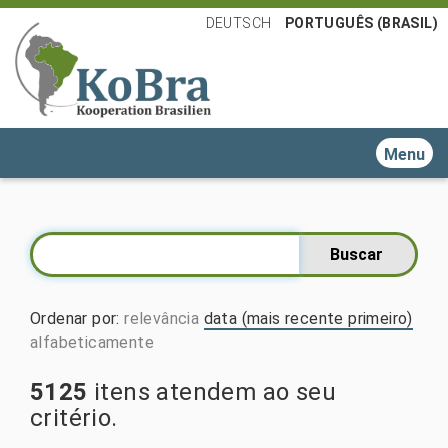
DEUTSCH
PORTUGUÊS (BRASIL)
Toggle n
Ordenar por
:
relevância
data (mais recente primeiro)
alfabeticamente
5125
itens atendem ao seu
critério.