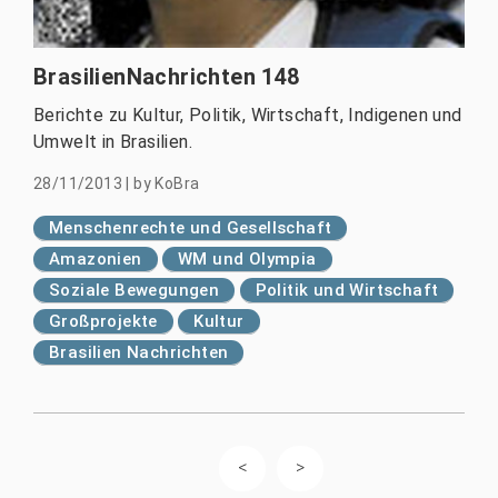
BrasilienNachrichten 148
Berichte zu Kultur, Politik, Wirtschaft, Indigenen und
Umwelt in Brasilien.
28/11/2013
|
by
KoBra
Menschenrechte und Gesellschaft
Amazonien
WM und Olympia
Soziale Bewegungen
Politik und Wirtschaft
Großprojekte
Kultur
Brasilien Nachrichten