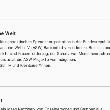
he Welt
cklungspolitischen Spendenorganisation in der Bundesrepubli
ische Welt e.V. (ASW) Basisinitiativen in Indien, Brasilien un
punkte sind Frauenförderung, der Schutz von Menschenrechte
nterstützt die ASW Projekte von Indigenen,
GBTI+ und Kleinbäuer*innen.
ST
 ein loses Netzwerk von Einzelpersonen und Gruppen aus