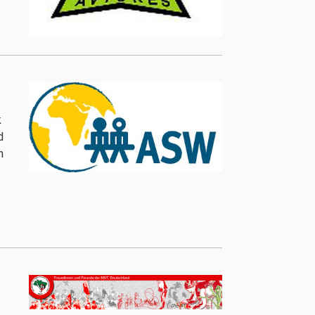
k
d
n