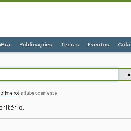
oBra
Publicações
Temas
Eventos
Cola
primeiro)
alfabeticamente
ritério.