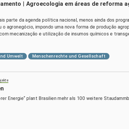
tamento | Agroecologia em áreas de reforma a
mais parte da agenda política nacional, menos ainda dos progr
urgiu o agronegócio, impondo uma nova forma de produção agr
 com mecanização e utilização de insumos químicos e transgen
und Umwelt
Menschenrechte und Gesellschaft
jekte
en
erer Energie“ plant Brasilien mehr als 100 weitere Staudam