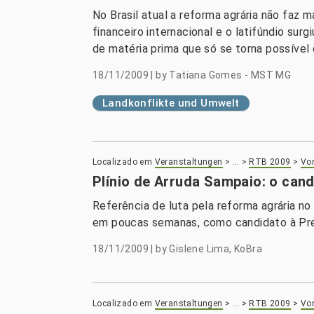
No Brasil atual a reforma agrária não faz 
financeiro internacional e o latifúndio s
de matéria prima que só se torna possível
18/11/2009
|
by
Tatiana Gomes - MST MG
Landkonflikte und Umwelt
Localizado em
Veranstaltungen
>
…
>
RTB 2009
>
Vor
Plínio de Arruda Sampaio: o can
Referência de luta pela reforma agrária no 
em poucas semanas, como candidato à Pres
18/11/2009
|
by
Gislene Lima, KoBra
Localizado em
Veranstaltungen
>
…
>
RTB 2009
>
Vor