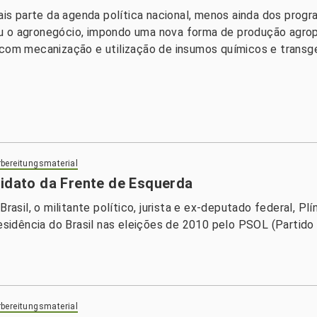
mais parte da agenda política nacional, menos ainda dos progr
urgiu o agronegócio, impondo uma nova forma de produção agr
 com mecanização e utilização de insumos químicos e transgen
bereitungsmaterial
didato da Frente de Esquerda
Brasil, o militante político, jurista e ex-deputado federal, Pl
idência do Brasil nas eleições de 2010 pelo PSOL (Partido 
bereitungsmaterial