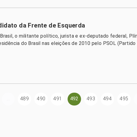
didato da Frente de Esquerda
Brasil, o militante político, jurista e ex-deputado federal, Pl
idência do Brasil nas eleições de 2010 pelo PSOL (Partido 
...
489
490
491
492
493
494
495