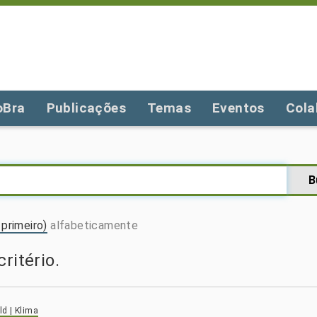
oBra
Publicações
Temas
Eventos
Cola
primeiro)
alfabeticamente
ritério.
d | Klima