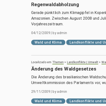
Regenwaldabholzung
Gerade pünktlich zum Klimagipfel in Kopen
Amazonien. Zwischen August 2008 und Juli
Vorjahreszeitraum.
04/12/2009
|
by
admin
Wald und Klima
Landkonflikte und 
Localizado em
Themen
>
Landkonflikte | Umwelt
>
Wal
Änderung des Waldgesetzes
Die Änderung des brasilianischen Waldsch
Umweltkommission des Parlaments vor, wu
29/11/2009
|
by
admin
Wald und Klima
Landkonflikte und 