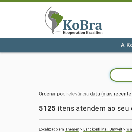
A K
Ordenar por
:
relevância
data (mais recente 
5125
itens atendem ao seu c
Localizado em
Themen
>
Landkonflikte | Umwelt
>
Wal