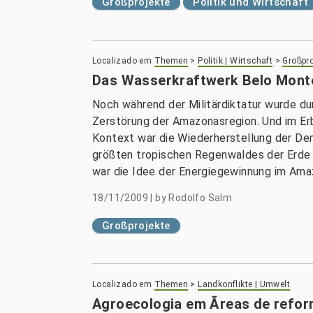
Großprojekte
Politik und Wirtschaft
Localizado em
Themen
>
Politik | Wirtschaft
>
Großpro
Das Wasserkraftwerk Belo Mont
Noch während der Militärdiktatur wurde du
Zerstörung der Amazonasregion. Und im Erb
Kontext war die Wiederherstellung der Dem
größten tropischen Regenwaldes der Erde s
war die Idee der Energiegewinnung im Amaz
18/11/2009
|
by
Rodolfo Salm
Großprojekte
Localizado em
Themen
>
Landkonflikte | Umwelt
Agroecologia em Ãreas de refor