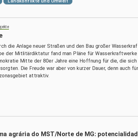
Landkonflikte und Umwelt
jekte
e
rch die Anlage neuer Straßen und den Bau großer Wasserkraf
e der Mitlitärdiktatur fand man Pläne für Wasserkraftwerke 
okratie Mitte der 80er Jahre eine Hoffnung für die, die sic
orgten. Die Freude war aber von kurzer Dauer, denn auch fü
onasgebiet attraktiv.
ma agrária do MST/Norte de MG: potencialidad