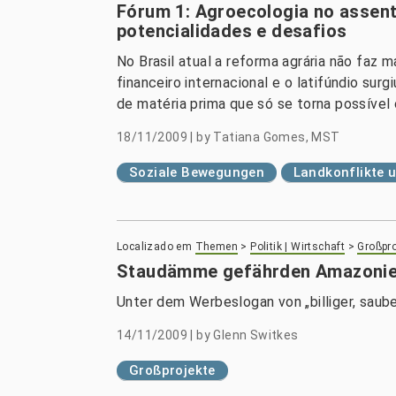
Fórum 1: Agroecologia no assen
potencialidades e desafios
No Brasil atual a reforma agrária não faz 
financeiro internacional e o latifúndio s
de matéria prima que só se torna possível
18/11/2009
|
by
Tatiana Gomes, MST
Soziale Bewegungen
Landkonflikte 
Localizado em
Themen
>
Politik | Wirtschaft
>
Großpro
Staudämme gefährden Amazoni
Unter dem Werbeslogan von „billiger, saub
14/11/2009
|
by
Glenn Switkes
Großprojekte