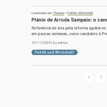
Localizado em
Themen
>
Politik | Wirtschaft
Plánio de Arruda Sampaio: o can
Referência de luta pela reforma agrária no 
em poucas semanas, como candidato à Pres
13/11/2009
|
by
admin
Politik und Wirtschaft
1