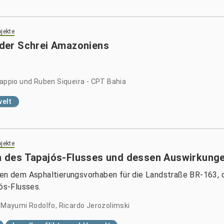
jekte
der Schrei Amazoniens
Cappio und Ruben Siqueira - CPT Bahia
elt
jekte
des Tapajós-Flusses und dessen Auswirkungen
ben dem Asphaltierungsvorhaben für die Landstraße BR-163, d
ós-Flusses.
e Mayumi Rodolfo, Ricardo Jerozolimski