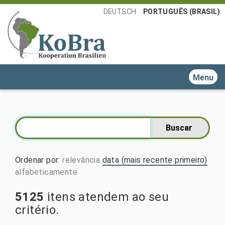
DEUTSCH
PORTUGUÊS (BRASIL)
Toggle n
Ordenar por
:
relevância
data (mais recente primeiro)
alfabeticamente
5125
itens atendem ao seu
critério.