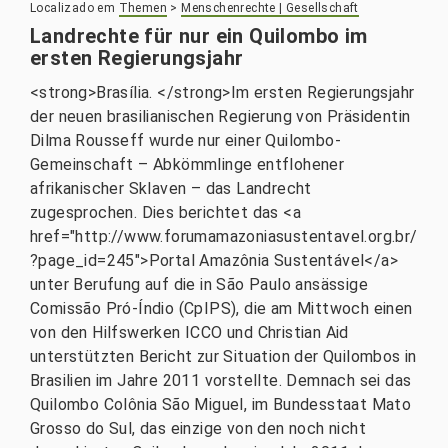
Localizado em
Themen
>
Menschenrechte | Gesellschaft
Landrechte für nur ein Quilombo im
ersten Regierungsjahr
<strong>Brasília. </strong>Im ersten Regierungsjahr
der neuen brasilianischen Regierung von Präsidentin
Dilma Rousseff wurde nur einer Quilombo-
Gemeinschaft – Abkömmlinge entflohener
afrikanischer Sklaven – das Landrecht
zugesprochen. Dies berichtet das <a
href="http://www.forumamazoniasustentavel.org.br/
?page_id=245">Portal Amazônia Sustentável</a>
unter Berufung auf die in São Paulo ansässige
Comissão Pró-Índio (CpIPS), die am Mittwoch einen
von den Hilfswerken ICCO und Christian Aid
unterstützten Bericht zur Situation der Quilombos in
Brasilien im Jahre 2011 vorstellte. Demnach sei das
Quilombo Colônia São Miguel, im Bundesstaat Mato
Grosso do Sul, das einzige von den noch nicht