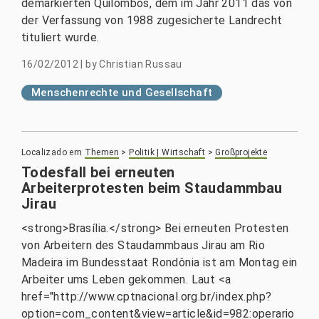
demarkierten Quilombos, dem im Jahr 2011 das von
der Verfassung von 1988 zugesicherte Landrecht
tituliert wurde.
16/02/2012
|
by
Christian Russau
Menschenrechte und Gesellschaft
Localizado em
Themen
>
Politik | Wirtschaft
>
Großprojekte
Todesfall bei erneuten
Arbeiterprotesten beim Staudammbau
Jirau
<strong>Brasília.</strong> Bei erneuten Protesten
von Arbeitern des Staudammbaus Jirau am Rio
Madeira im Bundesstaat Rondônia ist am Montag ein
Arbeiter ums Leben gekommen. Laut <a
href="http://www.cptnacional.org.br/index.php?
option=com_content&view=article&id=982:operario