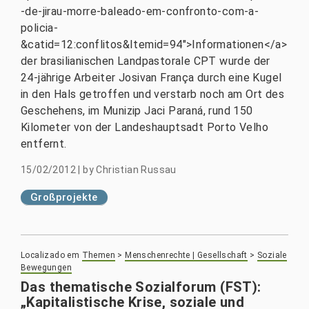
-de-jirau-morre-baleado-em-confronto-com-a-
policia-
&catid=12:conflitos&Itemid=94">Informationen</a>
der brasilianischen Landpastorale CPT wurde der
24-jährige Arbeiter Josivan França durch eine Kugel
in den Hals getroffen und verstarb noch am Ort des
Geschehens, im Munizip Jaci Paraná, rund 150
Kilometer von der Landeshauptsadt Porto Velho
entfernt.
15/02/2012
|
by
Christian Russau
Großprojekte
Localizado em
Themen
>
Menschenrechte | Gesellschaft
>
Soziale
Bewegungen
Das thematische Sozialforum (FST):
„Kapitalistische Krise, soziale und