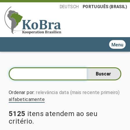
DEUTSCH
PORTUGUÊS (BRASIL)
Toggle n
Ordenar por
:
relevância
data (mais recente primeiro)
alfabeticamente
5125
itens atendem ao seu
critério.