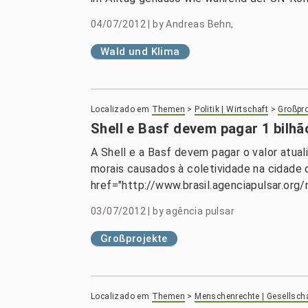
04/07/2012
|
by
Andreas Behn,
Wald und Klima
Localizado em
Themen
>
Politik | Wirtschaft
>
Großpro
Shell e Basf devem pagar 1 bilh
A Shell e a Basf devem pagar o valor atual
morais causados à coletividade na cidade d
href="http://www.brasil.agenciapulsar.org/
03/07/2012
|
by
agência pulsar
Großprojekte
Localizado em
Themen
>
Menschenrechte | Gesellsch