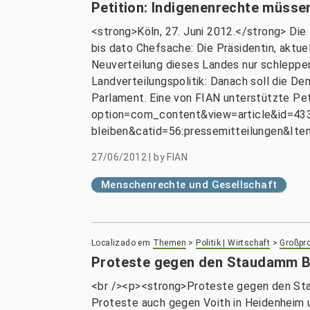
Petition: Indigenenrechte müssen
<strong>Köln, 27. Juni 2012.</strong> Die
bis dato Chefsache: Die Präsidentin, aktue
Neuverteilung dieses Landes nur schleppen
Landverteilungspolitik: Danach soll die De
Parlament. Eine von FIAN unterstützte Peti
option=com_content&view=article&id=433:
bleiben&catid=56:pressemitteilungen&Item
27/06/2012
|
by
FIAN
Menschenrechte und Gesellschaft
Localizado em
Themen
>
Politik | Wirtschaft
>
Großpro
Proteste gegen den Staudamm B
<br /><p><strong>Proteste gegen den Sta
Proteste auch gegen Voith in Heidenheim u