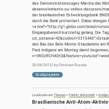
des Demonstrationszuges Marcha das Mulh
desenvolvimento-ou-velhos-discursos/mar
der brasilianischen Entwicklungsbank BND
durch die Bank protestiert. Dabei drangen 
<a href="http://g1.globo.com/brasil/not
Eingangsbereich kurzzeitig gelang. Die Ta
cd_sistema=42&codnot=3315443">Estado d
den Bau des Belo Monte-Staudamms am Rio 
Pará Indigene am Montag damit begonnen
v=IWDzRCHA5tQ&feature=youtu.be">wieder
20/06/2012
|
by
Christian Russau
Großprojekte
Localizado em
Themen
>
Politik | Wirtschaft
>
Großpro
Brasilianische Anti-Atom-Aktivi