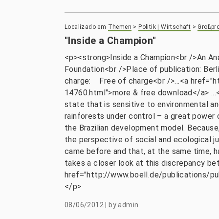
Localizado em
Themen
>
Politik | Wirtschaft
>
Großpro
"Inside a Champion"
<p><strong>Inside a Champion<br />An An
Foundation<br />Place of publication: Be
charge: Free of charge<br />...<a href="h
14760.html">more & free download</a> ...<
state that is sensitive to environmental 
rainforests under control – a great power o
the Brazilian development model. Because, i
the perspective of social and ecological 
came before and that, at the same time, ha
takes a closer look at this discrepancy bet
href="http://www.boell.de/publications/pu
</p>
08/06/2012
|
by
admin