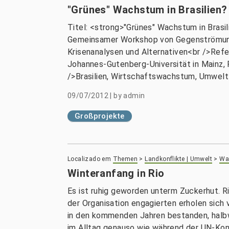
"Grünes" Wachstum in Brasilien?
Titel: <strong>"Grünes" Wachstum in Bras
Gemeinsamer Workshop von Gegenströmung, 
Krisenanalysen und Alternativen<br />Refer
Johannes-Gutenberg-Universität in Mainz, 
/>Brasilien, Wirtschaftswachstum, Umwel
09/07/2012
|
by
admin
Großprojekte
Localizado em
Themen
>
Landkonflikte | Umwelt
>
Wal
Winteranfang in Rio
Es ist ruhig geworden unterm Zuckerhut. Rio
der Organisation engagierten erholen sich
in den kommenden Jahren bestanden, halbw
im Alltag genauso wie während der UN-Konf