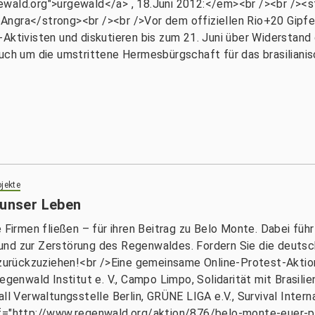
ewald.org">urgewald</a> , 18.Juni 2012:</em><br /><br /><st
ngra</strong><br /><br />Vor dem offiziellen Rio+20 Gipfel
-Aktivisten und diskutieren bis zum 21. Juni über Widerstan
auch um die umstrittene Hermesbürgschaft für das brasilian
jekte
 unser Leben
he Firmen fließen – für ihren Beitrag zu Belo Monte. Dabei f
und zur Zerstörung des Regenwaldes. Fordern Sie die deutsc
urückzuziehen!<br />Eine gemeinsame Online-Protest-Aktio
enwald Institut e. V., Campo Limpo, Solidarität mit Brasilien e.
l Verwaltungsstelle Berlin, GRÜNE LIGA e.V., Survival Internati
ef="http://www.regenwald.org/aktion/876/belo-monte-euer-pr