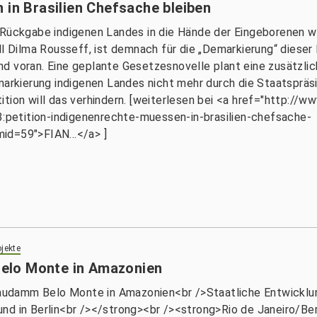
 in Brasilien Chefsache bleiben
 Rückgabe indigenen Landes in die Hände der Eingeborenen wa
ll Dilma Rousseff, ist demnach für die „Demarkierung“ dieser
d voran. Eine geplante Gesetzesnovelle plant eine zusätzlic
markierung indigenen Landes nicht mehr durch die Staatspräs
tion will das verhindern. [weiterlesen bei <a href="http://ww
petition-indigenenrechte-muessen-in-brasilien-chefsache-
id=59">FIAN...</a> ]
jekte
elo Monte in Amazonien
udamm Belo Monte in Amazonien<br />Staatliche Entwicklun
nd in Berlin<br /></strong><br /><strong>Rio de Janeiro/Be