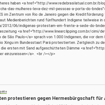
eres haben <a href="http://www.redebrasilatual.com.br/bl
cha-das-mulheres-leva-dez-mil-pessoas-a-porta-do-bndes"
ES im Zentrum von Rio de Janeiro gegen die Kreditförderun
laut Medienberichten rund fünfhundert Indigene teilweise in 
icia/2012/06/indigenas-protestam-em-frente-a-sede-do-bnde
geszeitung <a href="http://www.linearclipping.com.br/cimi/de
e São Paulo</a> sprach von 1.000 Indigenen, die vor dem 
Xingu im Bundesstaat Pará protestierten. Zeitgleich zu den
, die ersten mit Sand aufgeschütteten Dämme <a href="htt
 einzureissen</a>. <br /></p>
jekte
sten protestieren gegen Hermesbürgschaft für