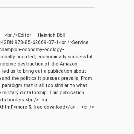
> <br />Editor Heinrich Böll
r />ISBN 978-85-62669-07-1<br />Service
-a-champion-economy-ecology-
ocially oriented, economically successful
 endemic destruction of the Amazon
 led us to bring out a publication about
 and the politics it pursues prevails. From
aradigm that is all too similar to what
military dictatorship. This publication
ts borders.<br />...<a
html">more & free download</a> ... <br />