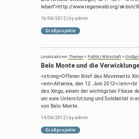
leben">http://www.regenwald.org/aktion/
16/06/2012
|
by
admin
Großprojekte
Localizado em
Themen
>
Politik | Wirtschaft
>
Großpro
Belo Monte und die Verwicklung
<strong>Offener Brief des Movimiento Xing
<em>Altamira, den 12. Juni 2012</em><br
des Xingu, einem der wichtigsten Flüsse d
um eure Unterstützung und Solidarität in
von Belo Monte.
14/06/2012
|
by
admin
Großprojekte