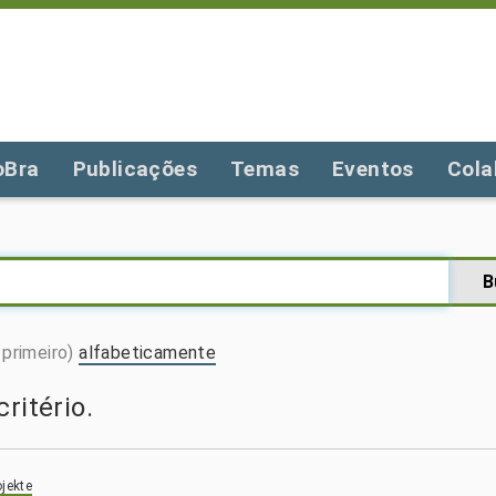
oBra
Publicações
Temas
Eventos
Cola
primeiro)
alfabeticamente
ritério.
jekte