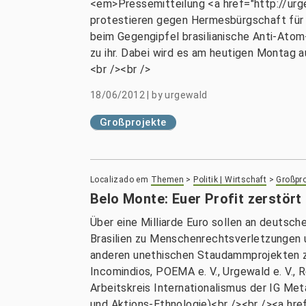
<em>Pressemitteilung <a href="http://urg
protestieren gegen Hermesbürgschaft für A
beim Gegengipfel brasilianische Anti-Atom
zu ihr. Dabei wird es am heutigen Montag 
<br /><br />
18/06/2012
|
by
urgewald
Großprojekte
Localizado em
Themen
>
Politik | Wirtschaft
>
Großpro
Belo Monte: Euer Profit zerstört
Über eine Milliarde Euro sollen an deutsc
Brasilien zu Menschenrechtsverletzungen 
anderen unethischen Staudammprojekten z
Incomindios, POEMA e. V., Urgewald e. V., Reg
Arbeitskreis Internationalismus der IG Metal
und Aktions-Ethnologie)<br /><br /><a hr