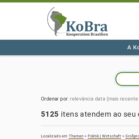
A K
Ordenar por
:
relevância
data (mais recente 
5125
itens atendem ao seu c
Localizado em
Themen
>
Politik | Wirtschaft
>
Großpro