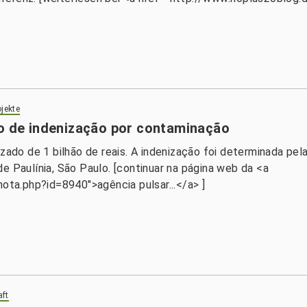
jekte
ão de indenização por contaminação
izado de 1 bilhão de reais. A indenização foi determinada p
e Paulínia, São Paulo. [continuar na página web da <a
nota.php?id=8940">agência pulsar...</a> ]
aft