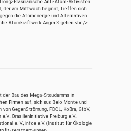
rong>Brasilianische Anti-Atom-Aktivisten
, der am Mittwoch beginnt, treffen sich
d gegen die Atomenergie und Alternativen
ische Atomkraftwerk Angra 3 gehen.<br />
ührt der Bau des Mega-Staudamms in
hen Firmen auf, sich aus Belo Monte und
n von GegenStrömung, FDCL, KoBra, GfbV,
V., Brasilieninitiative Freiburg e.V.,
onal e. V., infoe e.V. (Institut für Ökologie
ofit-zerstoert-unser-