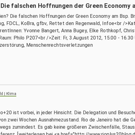
 Die falschen Hoffnungen der Green Economy a
ilien? Die falschen Hoffnungen der Green Economy am Bsp. Br
FDCL, KoBra, gfbv, Rettet den Regenwald, Infoe<br />Kate
entInnen: Yvonne Bangert, Anna Bugey, Elke Rothkopf, Christ
Raum: Philo P207<br />Zeit: Fr, 3.August 2012, 15.00 - 16.3
tzerstörung, Menschenrechtsverletzungen
d | Klima
+20 ist vorbei, in jeder Hinsicht. Die Delegation und Besuche
 von zwei Wochen Ausnahmezustand. Rio de Janeiro hat die G
egs zumindest. Es gab keine größeren Zwischenfälle, Staus
erenz. [weiterlesen bei <a href="http://www.rioplus20blog.de