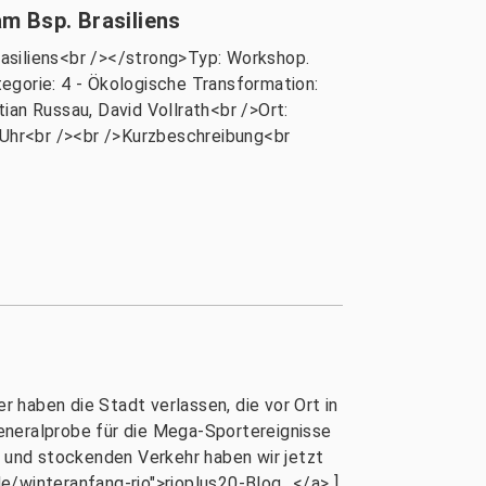
m Bsp. Brasiliens
asiliens<br /></strong>Typ: Workshop.
gorie: 4 - Ökologische Transformation:
ian Russau, David Vollrath<br />Ort:
0 Uhr<br /><br />Kurzbeschreibung<br
r haben die Stadt verlassen, die vor Ort in
eneralprobe für die Mega-Sportereignisse
 und stockenden Verkehr haben wir jetzt
/winteranfang-rio">rioplus20-Blog...</a> ]