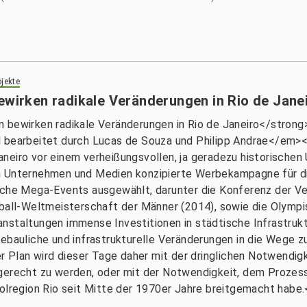
jekte
ewirken radikale Veränderungen in Rio de Jane
n bewirken radikale Veränderungen in Rio de Janeiro</stro
d bearbeitet durch Lucas de Souza und Philipp Andrae</em><
eiro vor einem verheißungsvollen, ja geradezu historischen 
 Unternehmen und Medien konzipierte Werbekampagne für die 
eiche Mega-Events ausgewählt, darunter die Konferenz der V
ssball-Weltmeisterschaft der Männer (2014), sowie die Olymp
nstaltungen immense Investitionen in städtische Infrastrukt
ebauliche und infrastrukturelle Veränderungen in die Wege zu 
der Plan wird dieser Tage daher mit der dringlichen Notwendi
gerecht zu werden, oder mit der Notwendigkeit, dem Prozess
polregion Rio seit Mitte der 1970er Jahre breitgemacht habe.