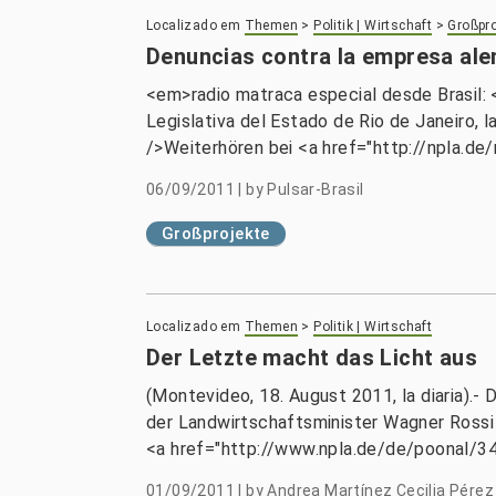
Localizado em
Themen
>
Politik | Wirtschaft
>
Großpro
Denuncias contra la empresa al
<em>radio matraca especial desde Brasil: 
Legislativa del Estado de Rio de Janeiro, 
/>Weiterhören bei <a href="http://npla.d
06/09/2011
|
by
Pulsar-Brasil
Großprojekte
Localizado em
Themen
>
Politik | Wirtschaft
Der Letzte macht das Licht aus
(Montevideo, 18. August 2011, la diaria).- D
der Landwirtschaftsminister Wagner Rossi 
<a href="http://www.npla.de/de/poonal/34
01/09/2011
|
by
Andrea Martínez Cecilia Pérez 