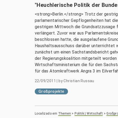
"Heuchlerische Politik der Bund
<strong>Berlin.</strong> Trotz der gest
parlamentarischer Gepflogenheiten hat di
gestrigen Mittwoch die Grundsatzzusage f
verlängert. Zuvor war aus Parlamentskrei
beschlossen hatte, die ausgelaufene Grun
Haushaltsausschuss darüber unterrichtet w
zunächst um einen Sachstandsbericht gehe
der Regierungskoalition mitgeteilt worden
Wirtschaftsministerium die für den Sachst
für das Atomkraftwerk Angra 3 im Eilverfa
22/09/2011
|
by
Christian Russau
Großprojekte
Localizado em
Themen
>
Politik | Wirtschaft
>
Großpro