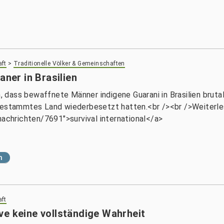
aft
>
Traditionelle Völker & Gemeinschaften
aner in Brasilien
en, dass bewaffnete Männer indigene Guarani in Brasilien brut
ngestammtes Land wiederbesetzt hatten.<br /><br />Weiterle
nachrichten/7691">survival international</a>
n
aft
ve keine vollständige Wahrheit