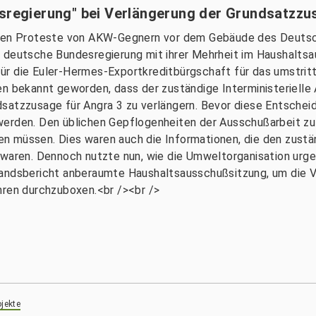
esregierung" bei Verlängerung der Grundsatzzu
rigen Proteste von AKW-Gegnern vor dem Gebäude des Deut
e deutsche Bundesregierung mit ihrer Mehrheit im Haushal
ür die Euler-Hermes-Exportkreditbürgschaft für das umstrit
sen bekannt geworden, dass der zuständige Interministeriel
dsatzzusage für Angra 3 zu verlängern. Bevor diese Entsche
erden. Den üblichen Gepflogenheiten der Ausschußarbeit zuf
n müssen. Dies waren auch die Informationen, die den zust
 waren. Dennoch nutzte nun, wie die Umweltorganisation urg
andsbericht anberaumte Haushaltsausschußsitzung, um die Ve
hren durchzuboxen.<br /><br />
jekte