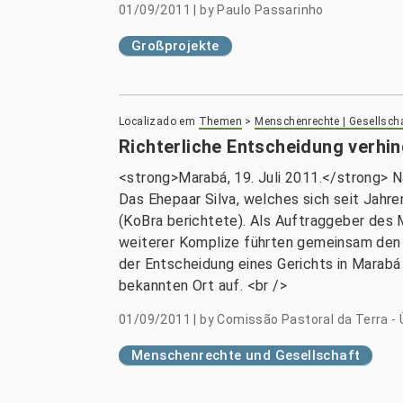
01/09/2011
|
by
Paulo Passarinho
Großprojekte
Localizado em
Themen
>
Menschenrechte | Gesellsch
Richterliche Entscheidung verhi
<strong>Marabá, 19. Juli 2011.</strong> N
Das Ehepaar Silva, welches sich seit Jahr
(KoBra berichtete). Als Auftraggeber des M
weiterer Komplize führten gemeinsam den A
der Entscheidung eines Gerichts in Marabá 
bekannten Ort auf. <br />
01/09/2011
|
by
Comissão Pastoral da Terra - 
Menschenrechte und Gesellschaft