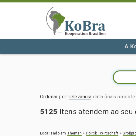
A K
Ordenar por
:
relevância
data (mais recente 
5125
itens atendem ao seu c
Localizado em
Themen
>
Politik | Wirtschaft
>
Großpro