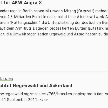
t für AKW Angra 3
undestags in Berlin haben Mittwoch Mittag (Ortszeit) mehr
n 1,3 Milliarden Euro für das umstrittene Atomkraftwerk Angr
enem "Rettungsschirm" die Unterstützung der deutschen Bun
auf dem Arm trug. Dagegen protestierten Bürger lautstark mi
t, die Umweltorganisation urgewald und Attac hatten zu d
d | Klima
nichtet Regenwald und Ackerland
ww.regenwald.org/mailalert/765/brasilien-papierproduktion-
m 21.September 2011...</a>