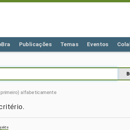
oBra
Publicações
Temas
Eventos
Cola
primeiro)
alfabeticamente
ritério.
jekte