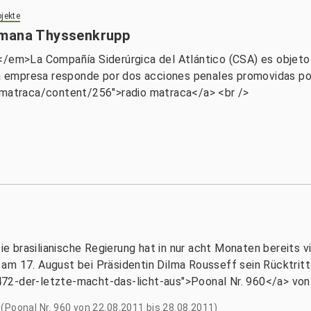
jekte
emana Thyssenkrupp
</em>La Compañía Siderúrgica del Atlántico (CSA) es objeto
la empresa responde por dos acciones penales promovidas por
e/matraca/content/256">radio matraca</a> <br />
ie brasilianische Regierung hat in nur acht Monaten bereits vi
am 17. August bei Präsidentin Dilma Rousseff sein Rücktritt
72-der-letzte-macht-das-licht-aus">Poonal Nr. 960</a> von
(Poonal Nr. 960 von 22.08.2011 bis 28.08.2011)