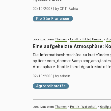
02/10/2008
|
by
CPT- Bahia
Rio São Francisco
Localizado em
Themen
>
Landkonflikte | Umwelt
>
Agr
Eine aufgeheizte Atmosphäre: Ko
Die Informationsbroschüre <a href="index
option=com_docman&amp;amp;amp;task=do
Atmosphäre: Konfliktherd Agrartreibstoffe
02/10/2008
|
by
admin
Agrotreibstoffe
Localizado em
Themen
>
Politik | Wirtschaft
>
Großpro