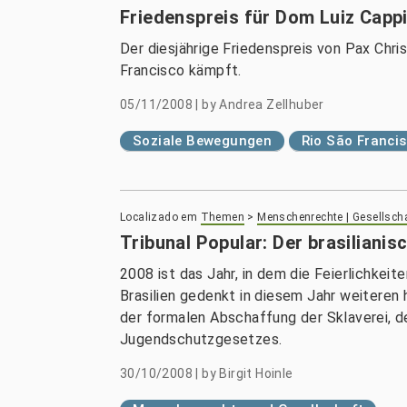
Friedenspreis für Dom Luiz Capp
Der diesjährige Friedenspreis von Pax Chri
Francisco kämpft.
05/11/2008
|
by
Andrea Zellhuber
Soziale Bewegungen
Rio São Franci
Localizado em
Themen
>
Menschenrechte | Gesellsch
Tribunal Popular: Der brasiliani
2008 ist das Jahr, in dem die Feierlichke
Brasilien gedenkt in diesem Jahr weiteren 
der formalen Abschaffung der Sklaverei, d
Jugendschutzgesetzes.
30/10/2008
|
by
Birgit Hoinle