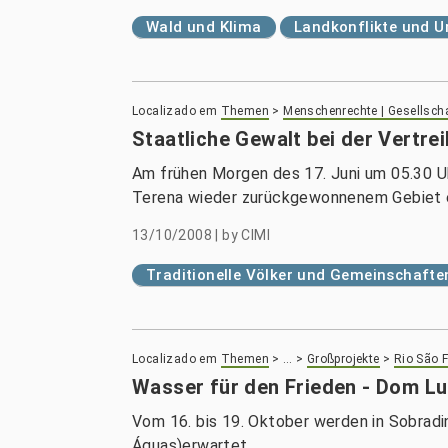
Wald und Klima
Landkonflikte und 
Localizado em
Themen
>
Menschenrechte | Gesellsch
Staatliche Gewalt bei der Vertre
Am frühen Morgen des 17. Juni um 05.30 Uhr
Terena wieder zurückgewonnenem Gebiet ei
13/10/2008
|
by
CIMI
Traditionelle Völker und Gemeinschafte
Localizado em
Themen
>
…
>
Großprojekte
>
Rio São 
Wasser für den Frieden - Dom Lu
Vom 16. bis 19. Oktober werden in Sobrad
Águas)erwartet.