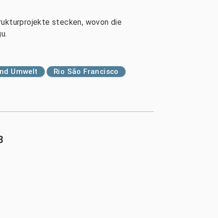
strukturprojekte stecken, wovon die
u.
und Umwelt
Rio São Francisco
3