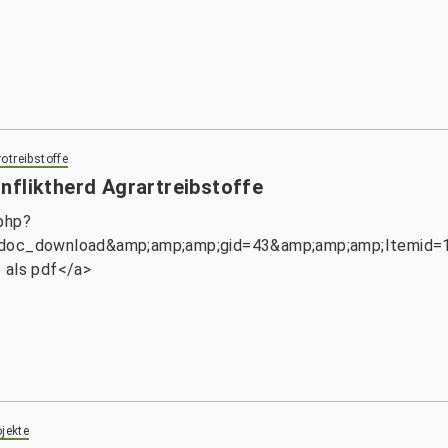
otreibstoffe
nfliktherd Agrartreibstoffe
.php?
c_download&amp;amp;amp;gid=43&amp;amp;amp;Itemid=119
 als pdf</a>
jekte