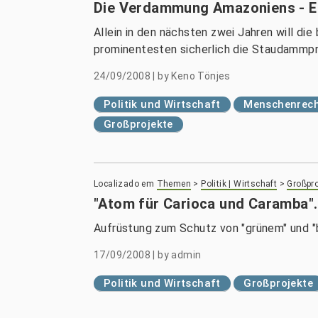
Die Verdammung Amazoniens - Ei
Allein in den nächsten zwei Jahren will di
prominentesten sicherlich die Staudammproj
24/09/2008
|
by
Keno Tönjes
Politik und Wirtschaft
Menschenrech
Großprojekte
Localizado em
Themen
>
Politik | Wirtschaft
>
Großpro
"Atom für Carioca und Caramba".
Aufrüstung zum Schutz von "grünem" und 
17/09/2008
|
by
admin
Politik und Wirtschaft
Großprojekte