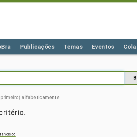
oBra
Publicações
Temas
Eventos
Cola
primeiro)
alfabeticamente
ritério.
Francisco