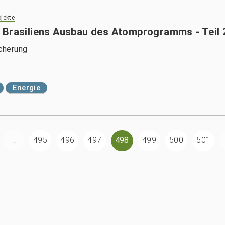
jekte
 Brasiliens Ausbau des Atomprogramms - Teil 
icherung
Energie
...
495
496
497
498
499
500
501