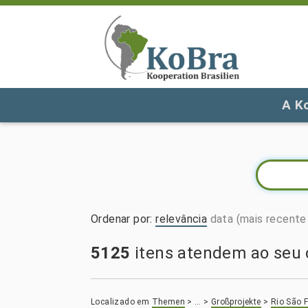
A K
Ordenar por
:
relevância
data (mais recente 
5125
itens atendem ao seu c
Localizado em
Themen
>
…
>
Großprojekte
>
Rio São 