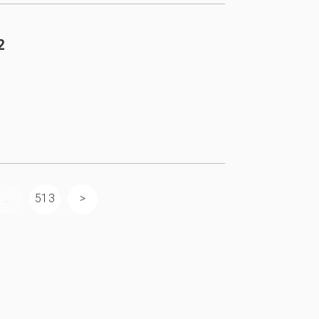
2
...
513