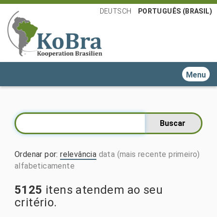
DEUTSCH
PORTUGUÊS (BRASIL)
Toggle n
Ordenar por
:
relevância
data (mais recente primeiro)
alfabeticamente
5125
itens atendem ao seu
critério.