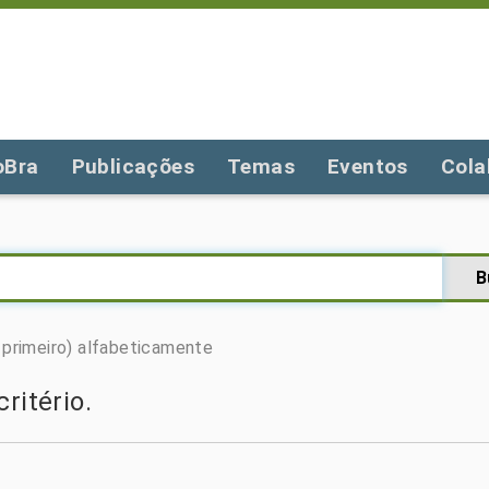
oBra
Publicações
Temas
Eventos
Cola
primeiro)
alfabeticamente
ritério.