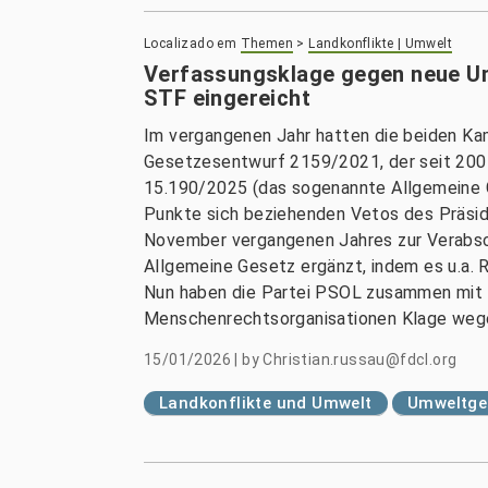
Localizado em
Themen
>
Landkonflikte | Umwelt
Verfassungsklage gegen neue U
STF eingereicht
Im vergangenen Jahr hatten die beiden Ka
Gesetzesentwurf 2159/2021, der seit 2004
15.190/2025 (das sogenannte Allgemeine 
Punkte sich beziehenden Vetos des Präsi
November vergangenen Jahres zur Verabs
Allgemeine Gesetz ergänzt, indem es u.a. 
Nun haben die Partei PSOL zusammen mit 
Menschenrechtsorganisationen Klage wegen
15/01/2026
|
by
Christian.russau@fdcl.org
Landkonflikte und Umwelt
Umweltge