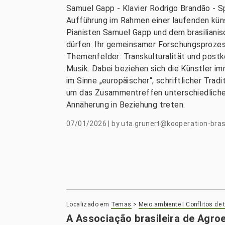
Samuel Gapp - Klavier Rodrigo Brandão - S
Aufführung im Rahmen einer laufenden kü
Pianisten Samuel Gapp und dem brasiliani
dürfen. Ihr gemeinsamer Forschungsprozes
Themenfelder: Transkulturalität und postk
Musik. Dabei beziehen sich die Künstler i
im Sinne „europäischer“, schriftlicher Trad
um das Zusammentreffen unterschiedlicher 
Annäherung in Beziehung treten.
07/01/2026
|
by
uta.grunert@kooperation-brasi
Localizado em
Temas
>
Meio ambiente | Conflitos de 
A Associação brasileira de Agroe