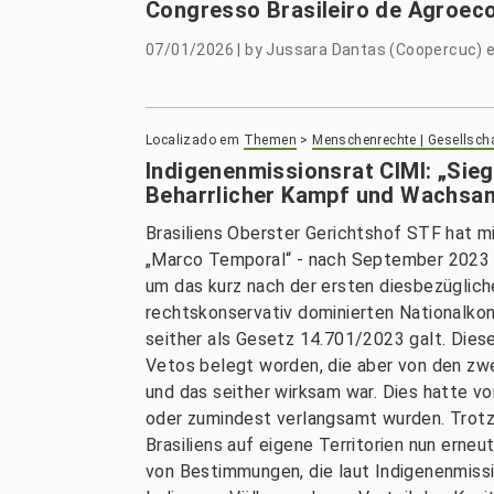
Congresso Brasileiro de Agroeco
07/01/2026
|
by
Jussara Dantas (Coopercuc) 
Localizado em
Themen
>
Menschenrechte | Gesellsch
Indigenenmissionsrat CIMI: „Sie
Beharrlicher Kampf und Wachsam
Brasiliens Oberster Gerichtshof STF hat m
„Marco Temporal“ - nach September 2023 zu
um das kurz nach der ersten diesbezüglic
rechtskonservativ dominierten Nationalko
seither als Gesetz 14.701/2023 galt. Die
Vetos belegt worden, die aber von den z
und das seither wirksam war. Dies hatte v
oder zumindest verlangsamt wurden. Trotz 
Brasiliens auf eigene Territorien nun erne
von Bestimmungen, die laut Indigenenmissi