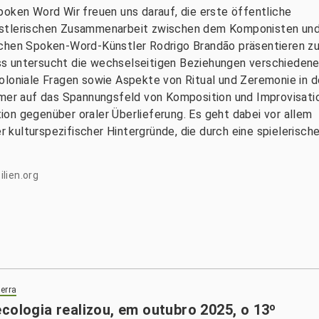
poken Word Wir freuen uns darauf, die erste öffentliche
nstlerischen Zusammenarbeit zwischen dem Komponisten un
schen Spoken-Word-Künstler Rodrigo Brandão präsentieren z
s untersucht die wechselseitigen Beziehungen verschiedene
oloniale Fragen sowie Aspekte von Ritual und Zeremonie in d
mmer auf das Spannungsfeld von Komposition und Improvisati
ition gegenüber oraler Überlieferung. Es geht dabei vor allem
kulturspezifischer Hintergründe, die durch eine spielerisch
lien.org
terra
cologia realizou, em outubro 2025, o 13º