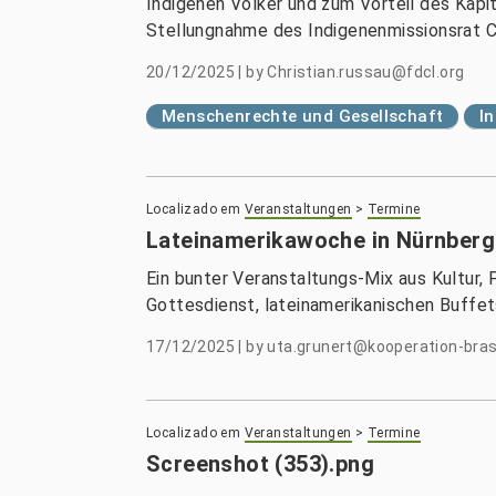
Indigenen Völker und zum Vorteil des Kapi
Stellungnahme des Indigenenmissionsrat C
20/12/2025
|
by
Christian.russau@fdcl.org
Menschenrechte und Gesellschaft
I
Localizado em
Veranstaltungen
>
Termine
Lateinamerikawoche in Nürnberg
Ein bunter Veranstaltungs-Mix aus Kultur, 
Gottesdienst, lateinamerikanischen Buffet
17/12/2025
|
by
uta.grunert@kooperation-brasi
Localizado em
Veranstaltungen
>
Termine
Screenshot (353).png