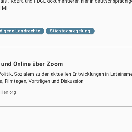
tals“. KoBra und FDCL dokumentieren hier in deutschsprachig
IMI.
ndigene Landrechte
Stichtagsregelung
 und Online über Zoom
Politik, Sozialem zu den aktuellen Entwicklungen in Lateinam
s, Filmtagen, Vorträgen und Diskussion.
lien.org