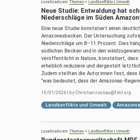
Localizado em
Themen
>
Landkonflikte | Umwelt
Neue Studie: Entwaldung hat sch
Niederschläge im Süden Amazoni
Eine neue Studie konstatiert einen deutli
Amazonasbecken. Der Untersuchung zufolge
Niederschläge um 8–11 Prozent. Dies häng
südlichen Becken und in den windzugewan
veröffentlicht in Nature, konstatiert, da
erheblich reduziere und dergestalt letztli
Zudem stellten die Autor:innen fest, dass
"was bedeutet, dass der Amazonas-Regenwal
15/01/2026
|
by
Christian.russau@fdcl.org
Landkonflikte und Umwelt
Amazoni
Localizado em
Themen
>
Landkonflikte | Umwelt
Bundesstaatsanwaltschaft MPF f