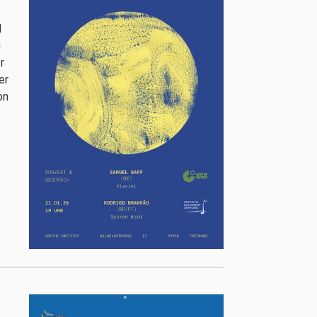
d
u
r
er
on
e