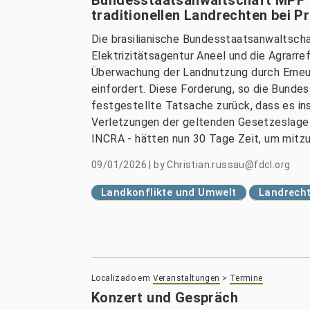
traditionellen Landrechten bei Pr
Die brasilianische Bundesstaatsanwaltsch
Elektrizitätsagentur Aneel und die Agrarr
Überwachung der Landnutzung durch Erneue
einfordert. Diese Forderung, so die Bunde
festgestellte Tatsache zurück, dass es i
Verletzungen der geltenden Gesetzeslage 
INCRA - hätten nun 30 Tage Zeit, um mitz
09/01/2026
|
by
Christian.russau@fdcl.org
Landkonflikte und Umwelt
Landrech
Localizado em
Veranstaltungen
>
Termine
Konzert und Gespräch