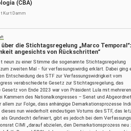
logia (CBA)
et Kurt Damm
aft
g über die Stichtagsregelung „Marco Temporal“
keit angesichts von Rückschritten“
it neun zu einer Stimme die sogenannte Stichtagsregelung
m zweiten Mal - für verfassungswirdig erklärt. Dabei ging 
hen Entscheidung des STF zur Verfassungswidrigkeit vom
ngress verabschiedete Gesetz zur Stichtagsregelung, das
se Gesetz von Ende 2023 war von Präsident Lula mit mehrere
wei Kammern des Nationalkongresses – Senat und Abgeordn
or allem zur Folge, dass anhängige Demarkationsprozesse Ind
dieses nun wiederholt eindeutigen Votums des STF, das letz
ut als Grundecht definiert, gibt es jedoch bei dem Verfassu
onsrat CIMI „darauf abzielen, den Demarkationsprozess neu 